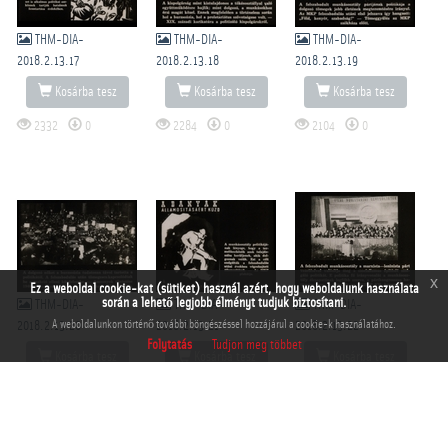
THM-DIA-
THM-DIA-
THM-DIA-
2018.2.13.17
2018.2.13.18
2018.2.13.19
Kosárba tesz
Kosárba tesz
Kosárba tesz
2332
0
2284
0
2104
0
x
Ez a weboldal cookie-kat (sütiket) használ azért, hogy weboldalunk használata
során a lehető legjobb élményt tudjuk biztosítani.
THM-DIA-
THM-DIA-
THM-DIA-
A weboldalunkon történő további böngészéssel hozzájárul a cookie-k használatához.
2018.2.13.20
2018.2.13.21
2018.2.13.22
Folytatás
Tudjon meg többet
Kosárba tesz
Kosárba tesz
Kosárba tesz
2031
0
2096
0
1791
0