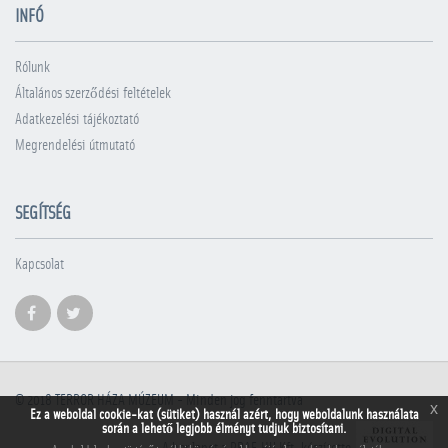
INFÓ
Rólunk
Általános szerződési feltételek
Adatkezelési tájékoztató
Megrendelési útmutató
SEGÍTSÉG
Kapcsolat
© 2018
TERROR HÁZA MÚZEUM
- Minden jog fenntartva
x
Ez a weboldal cookie-kat (sütiket) használ azért, hogy weboldalunk használata
során a lehető legjobb élményt tudjuk biztosítani.