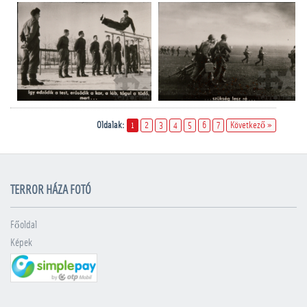
Oldalak:
1
2
3
4
5
6
7
Következő »
TERROR HÁZA FOTÓ
Főoldal
Képek