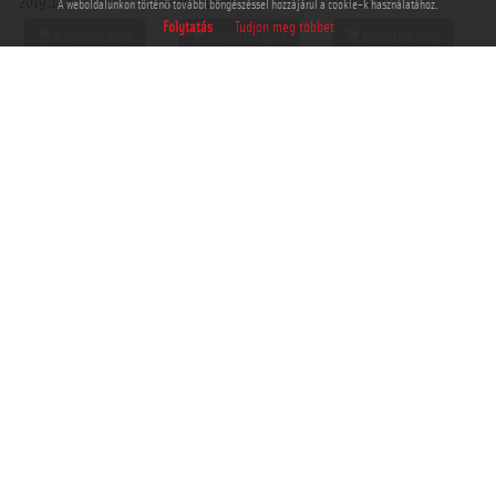
2019.14.1
2019.14.10
2019.14.11
A weboldalunkon történő további böngészéssel hozzájárul a cookie-k használatához.
Folytatás
Tudjon meg többet
Kosárba tesz
Kosárba tesz
Kosárba tesz
1962
0
2186
0
1841
0
THM-PLA-
THM-PLA-
2019.14.12
2019.14.13
Kosárba tesz
Kosárba tesz
1622
0
1459
0
TERROR HÁZA FOTÓ