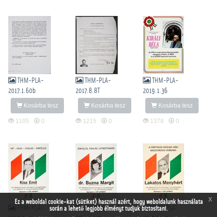
THM-PLA-
THM-PLA-
THM-PLA-
2017.1.60b
2017.8.8T
2019.1.36
Kosárba tesz
Kosárba tesz
Kosárba tesz
1105
0
1215
0
1378
0
x
Ez a weboldal cookie-kat (sütiket) használ azért, hogy weboldalunk használata
THM-PLA-
THM-PLA-
THM-PLA-
során a lehető legjobb élményt tudjuk biztosítani.