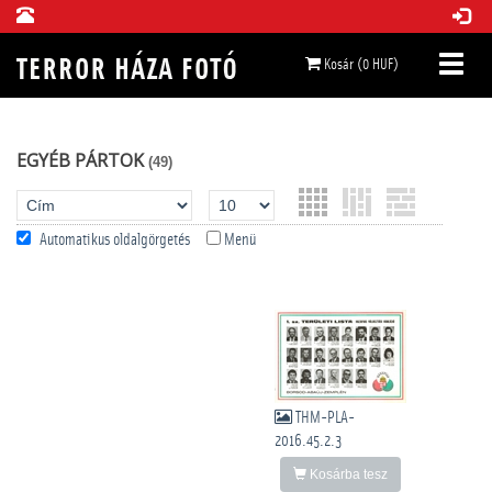
Kosár (0 HUF)
EGYÉB PÁRTOK
(49)
Automatikus oldalgörgetés
Menü
THM-PLA-
2016.45.2.3
Kosárba tesz