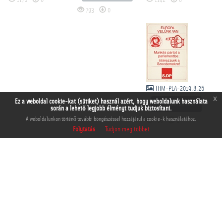
1176
0
1142
0
793
0
THM-PLA-2019.8.26
x
Ez a weboldal cookie-kat (sütiket) használ azért, hogy weboldalunk használata
Kosárba tesz
során a lehető legjobb élményt tudjuk biztosítani.
A weboldalunkon történő további böngészéssel hozzájárul a cookie-k használatához.
766
0
Folytatás
Tudjon meg többet
THM-PLA-2019.8.27
THM-PLA-2019.8.28
THM-PLA-2019.8.3