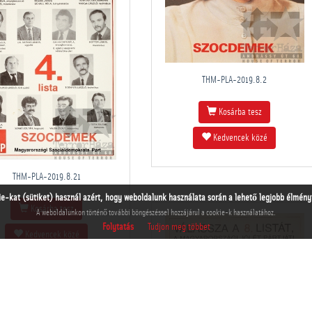
THM-PLA-2019.8.2
Kosárba tesz
Kedvencek közé
THM-PLA-2019.8.21
ie-kat (sütiket) használ azért, hogy weboldalunk használata során a lehető legjobb élményt 
Kosárba tesz
A weboldalunkon történő további böngészéssel hozzájárul a cookie-k használatához.
Folytatás
Tudjon meg többet
Kedvencek közé