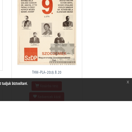
THM-PLA-2019.8.20
x
tudjuk biztosítani.
Kosárba tesz
Kedvencek közé