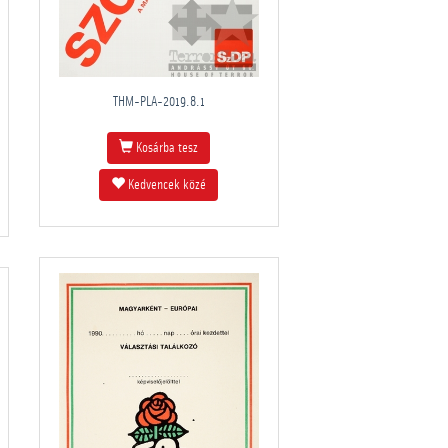
THM-PLA-2019.8.1
Kosárba tesz
Kedvencek közé