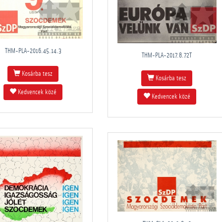
THM-PLA-2016.45.14.3
THM-PLA-2017.8.72T
Kosárba tesz
Kosárba tesz
Kedvencek közé
Kedvencek közé