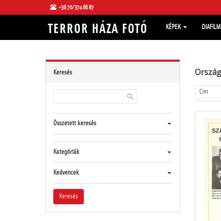
+36 70/374 86 87
KÉPEK
DIAFIL
Ország
Keresés
Összetett keresés
Kategóriák
Kedvencek