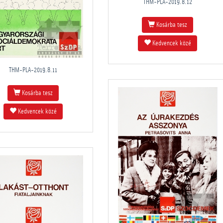
THM-PLA-2019.8.12
Kosárba tesz
Kedvencek közé
THM-PLA-2019.8.11
Kosárba tesz
Kedvencek közé