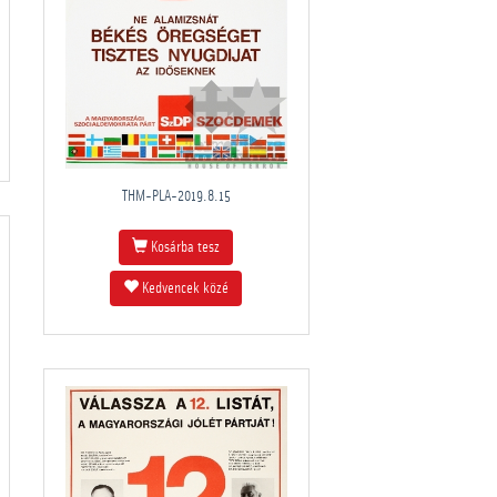
THM-PLA-2019.8.15
Kosárba tesz
Kedvencek közé