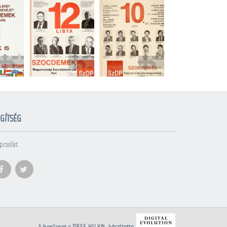
GÍTSÉG
pcsolat