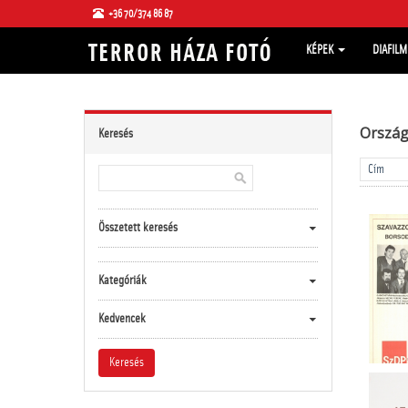
+36 70/374 86 87
KÉPEK
DIAFIL
Ország
Keresés
Összetett keresés
Kategóriák
Kedvencek