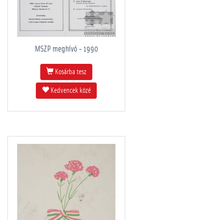
MSZP meghívó - 1990
Kosárba tesz
Kedvencek közé