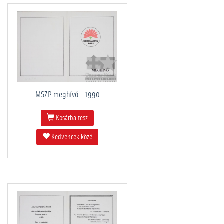
MSZP meghívó - 1990
Kosárba tesz
Kedvencek közé