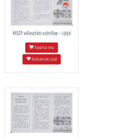
MSZP választási szórólap - 1990
Kosárba tesz
Kedvencek közé