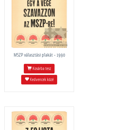
MSZP választási plakát - 1990
Kosárba tesz
Kedvencek közé