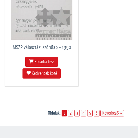
MSZP választási szórólap - 1990
Kosárba tesz
Kedvencek közé
Oldalak:
1
2
3
4
5
6
Következő »