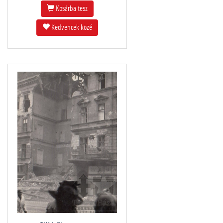
Kosárba tesz
Kedvencek közé