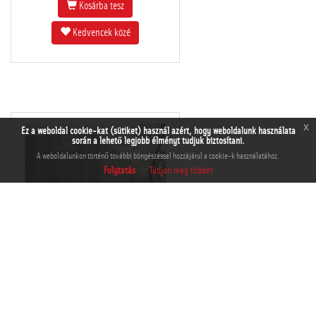
Kosárba tesz
Kedvencek közé
x
Ez a weboldal cookie-kat (sütiket) használ azért, hogy weboldalunk használata
során a lehető legjobb élményt tudjuk biztosítani.
A weboldalunkon történő további böngészéssel hozzájárul a cookie-k használatához.
Folytatás
Tudjon meg többet
THM-BI-2017.4.5
Kosárba tesz
Kedvencek közé