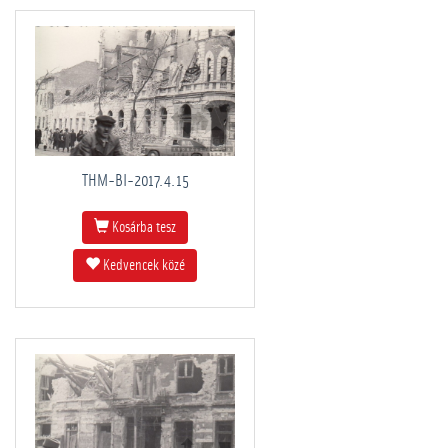
THM-BI-2017.4.15
Kosárba tesz
Kedvencek közé