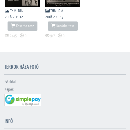
THM-DIA-
THM-DIA-
2018.2.11.12
2018.2.11.13
Kosárba tesz
Kosárba tesz
2445
0
917
0
TERROR HÁZA FOTÓ
Főoldal
Képek
INFÓ