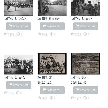
THM-BJ-09647
THM-BJ-09649
THM-BJ-11395
Kosárba tesz
Kosárba tesz
Kosárba tesz
2303
0
2065
0
3035
0
THM-BJ-11451
THM-DIA-
THM-DIA-
2018.2.11.01
2018.2.11.02
Kosárba tesz
Kosárba tesz
Kosárba tesz
3075
0
2842
0
2522
0