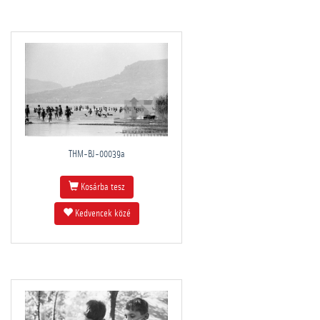
THM-BJ-00039a
Kosárba tesz
Kedvencek közé