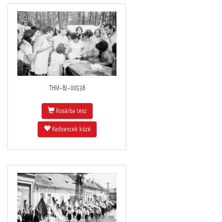
THM-BJ-00538
Kosárba tesz
Kedvencek közé