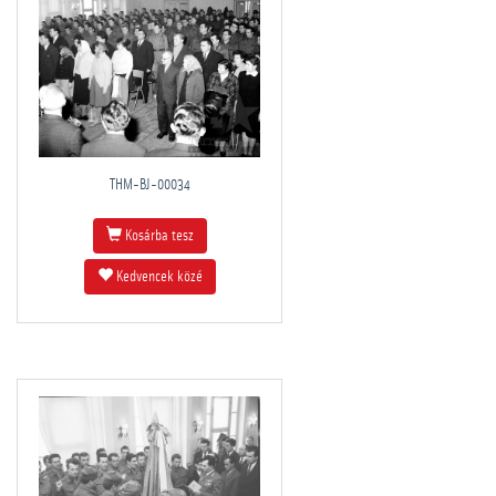
THM-BJ-00034
Kosárba tesz
Kedvencek közé