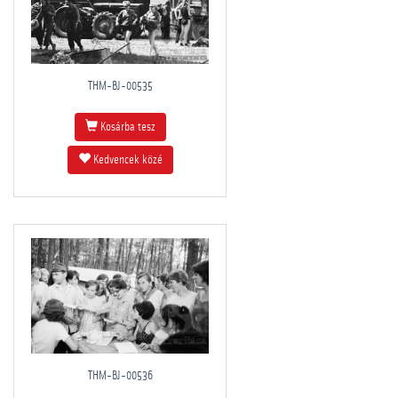
THM-BJ-00535
Kosárba tesz
Kedvencek közé
THM-BJ-00536