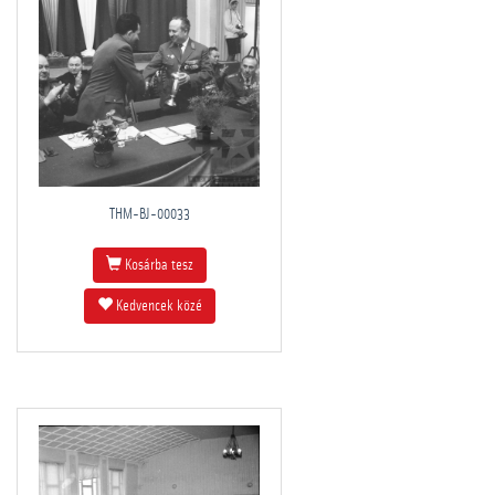
THM-BJ-00033
Kosárba tesz
Kedvencek közé