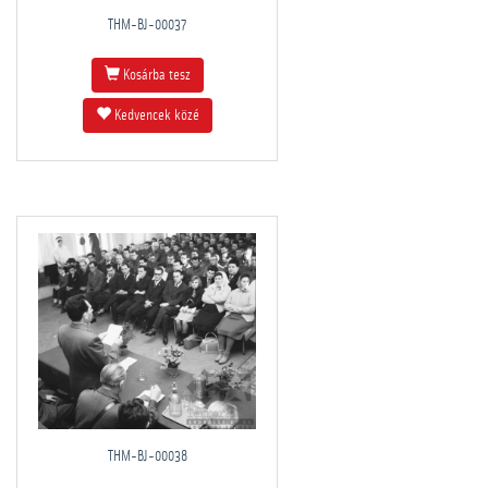
THM-BJ-00037
Kosárba tesz
Kedvencek közé
THM-BJ-00038