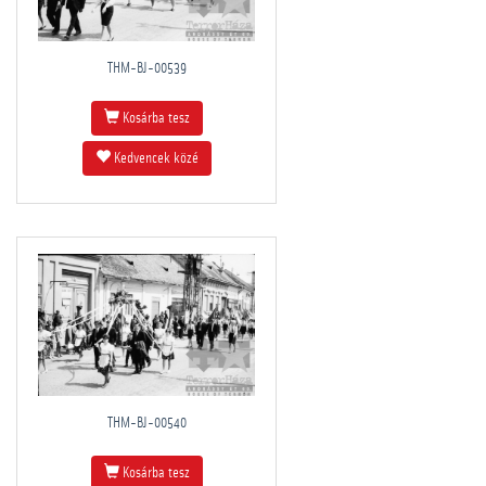
THM-BJ-00539
Kosárba tesz
Kedvencek közé
THM-BJ-00540
Kosárba tesz