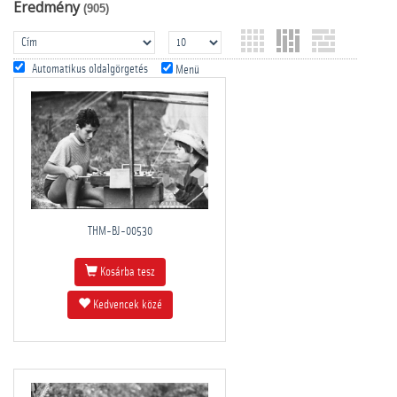
Eredmény
(905)
Automatikus oldalgörgetés
Menü
THM-BJ-00530
Kosárba tesz
Kedvencek közé