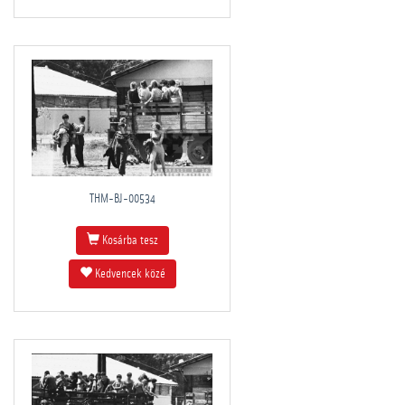
THM-BJ-00534
Kosárba tesz
Kedvencek közé