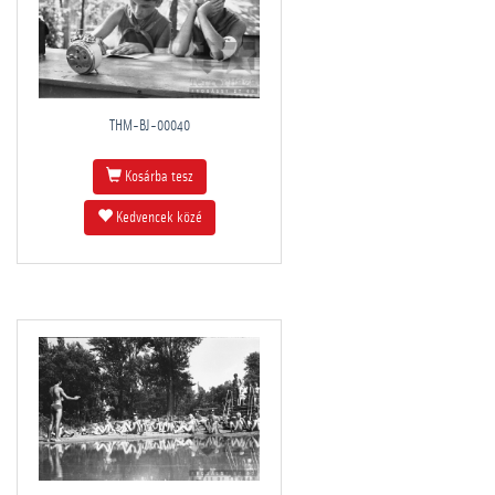
THM-BJ-00040
Kosárba tesz
Kedvencek közé