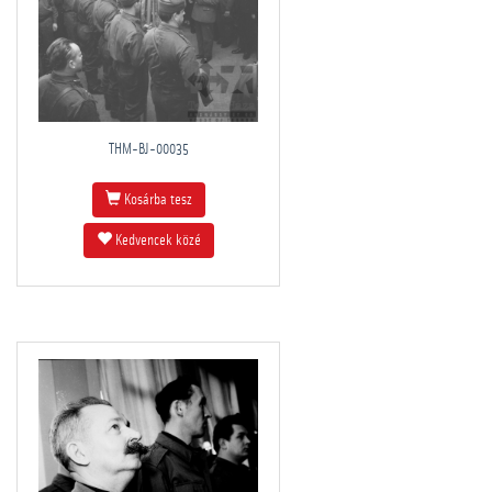
THM-BJ-00035
Kosárba tesz
Kedvencek közé