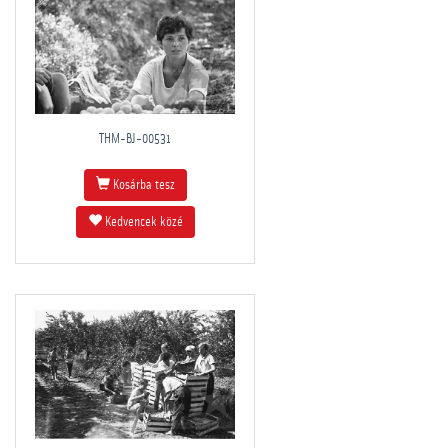
THM-BJ-00531
Kosárba tesz
Kedvencek közé