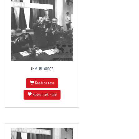
THM-BJ-00032
Kosárba tesz
Kedvencek közé