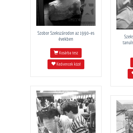
Szobor Szekszárodon az 1990-es
Szek
években
tanul
Kosárba tesz
Kedvencek közé