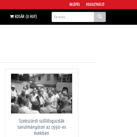
BELÉPÉS
REGISZTRÁCIÓ
KOSÁR (0 HUF)
Szekszárdi szőlősgazdák
tanulmányúton az 1990-es
években