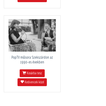
PopTV műsora Szekszárdon az
1990-es években
Kosárba tesz
Kedvencek közé