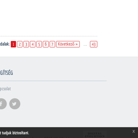
ldalak:
1
2
3
4
5
6
7
Következő »
...
43
GÍTSÉG
pcsolat
x
tudjuk biztosítani.