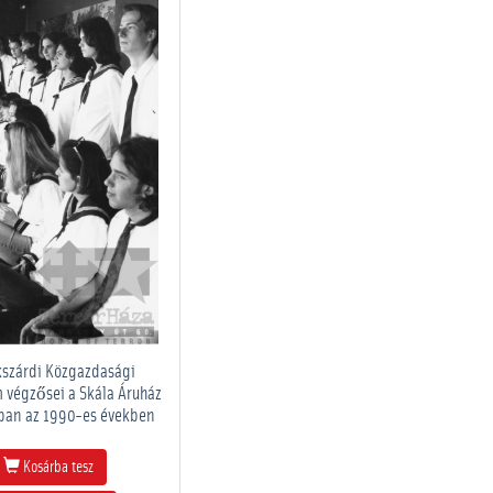
kszárdi Közgazdasági
 végzősei a Skála Áruház
ban az 1990-es években
Kosárba tesz