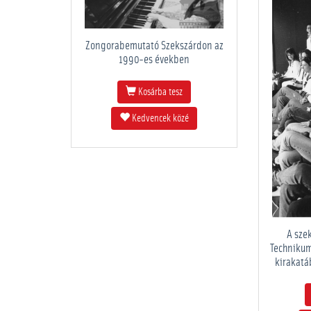
Zongorabemutató Szekszárdon az
1990-es években
Kosárba tesz
Kedvencek közé
A sze
Technikum
kirakatá