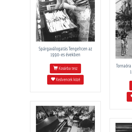
Spárgaválogatás Tengelicen az
1990-es években
Tornaóra
Kosárba tesz
1
Kedvencek közé