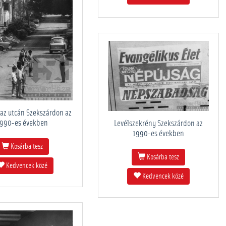
 az utcán Szekszárdon az
990-es években
Levélszekrény Szekszárdon az
1990-es években
Kosárba tesz
Kosárba tesz
Kedvencek közé
Kedvencek közé