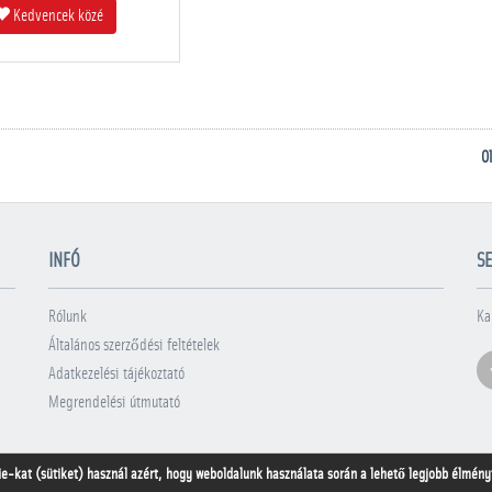
Kedvencek közé
O
INFÓ
SE
Rólunk
Ka
Általános szerződési feltételek
Adatkezelési tájékoztató
Megrendelési útmutató
ie-kat (sütiket) használ azért, hogy weboldalunk használata során a lehető legjobb élményt 