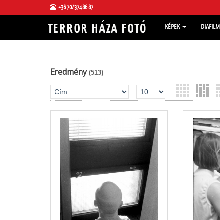
+36 70/374 86 87
KÉPEK
DIAFIL
Eredmény
(513)