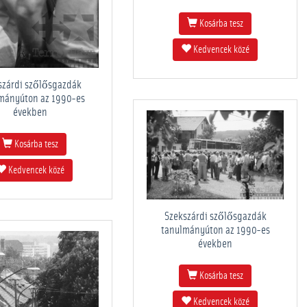
Kosárba tesz
Kedvencek közé
szárdi szőlősgazdák
mányúton az 1990-es
években
Kosárba tesz
Kedvencek közé
Szekszárdi szőlősgazdák
tanulmányúton az 1990-es
években
Kosárba tesz
Kedvencek közé