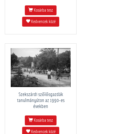
Kosárba tesz
Kedvencek közé
Szekszárdi szőlősgazdák
tanulmányúton az 1990-es
években
Kosárba tesz
Kedvencek közé