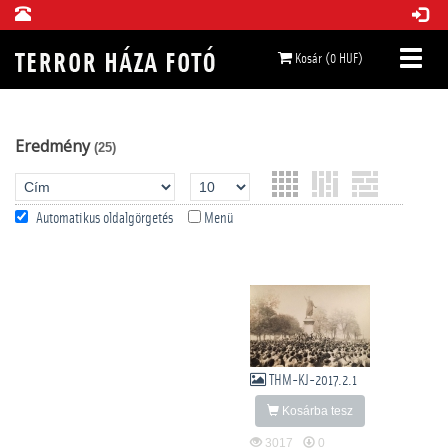
Kosár (0 HUF)
Eredmény
(25)
Automatikus oldalgörgetés
Menü
THM-KJ-2017.2.1
Kosárba tesz
3017
0