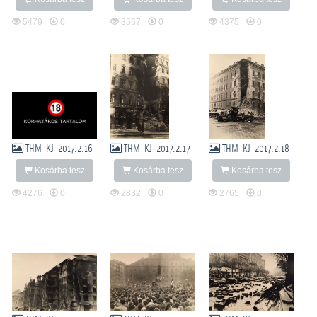
5479
0
3567
0
4375
0
THM-KJ-2017.2.16
THM-KJ-2017.2.17
THM-KJ-2017.2.18
Kosárba tesz
Kosárba tesz
Kosárba tesz
4276
0
2832
0
2765
0