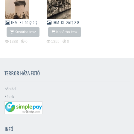
THM-KJ-2017.2.7
THM-KJ-2017.2.8
Kosárba tesz
Kosárba tesz
1388
0
1355
0
TERROR HÁZA FOTÓ
Főoldal
Képek
INFÓ