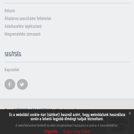
Rólunk
Általános szerződési feltételek
Adatkezelési tájékoztató
Megrendelési útmutató
SEGÍTSÉG
Kapcsolat
© 2018
TERROR HÁZA MÚZEUM
- Minden jog fenntartva
x
Ez a weboldal cookie-kat (sütiket) használ azért, hogy weboldalunk használata
során a lehető legjobb élményt tudjuk biztosítani.
A honlapot a PRAE.HU Kft. készítette
A weboldalunkon történő további böngészéssel hozzájárul a cookie-k használatához.
Folytatás
Tudjon meg többet