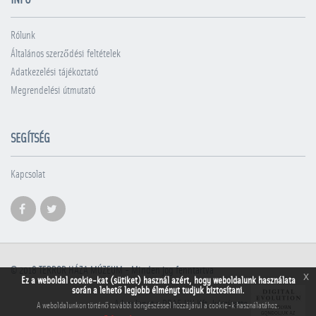
INFÓ
Rólunk
Általános szerződési feltételek
Adatkezelési tájékoztató
Megrendelési útmutató
SEGÍTSÉG
Kapcsolat
© 2018
TERROR HÁZA MÚZEUM
- Minden jog fenntartva
x
Ez a weboldal cookie-kat (sütiket) használ azért, hogy weboldalunk használata
során a lehető legjobb élményt tudjuk biztosítani.
A honlapot a PRAE.HU Kft. készítette
A weboldalunkon történő további böngészéssel hozzájárul a cookie-k használatához.