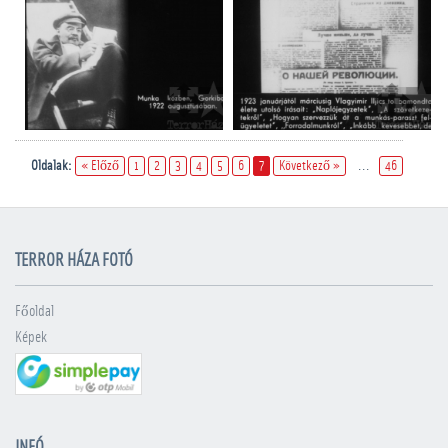
Oldalak:
« Előző
1
2
3
4
5
6
7
Következő »
...
46
TERROR HÁZA FOTÓ
Főoldal
Képek