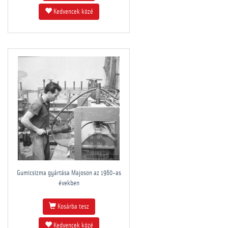
Kedvencek közé
Gumicsizma gyártása Majoson az 1960-as
években
Kosárba tesz
Kedvencek közé