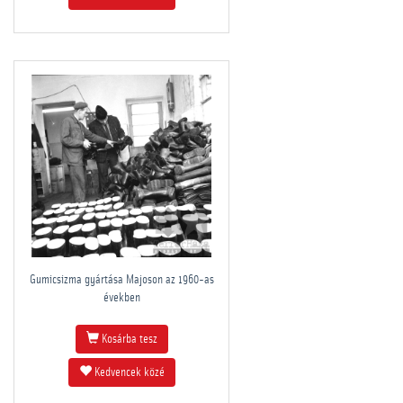
Gumicsizma gyártása Majoson az 1960-as
években
Kosárba tesz
Kedvencek közé