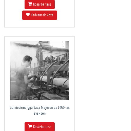
Kosárba tesz
Kedvencek közé
Gumicsizma gyártása Majoson az 1960-as
években
Kosárba tesz