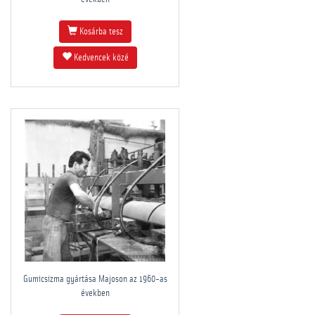
Kosárba tesz
Kedvencek közé
Gumicsizma gyártása Majoson az 1960-as
években