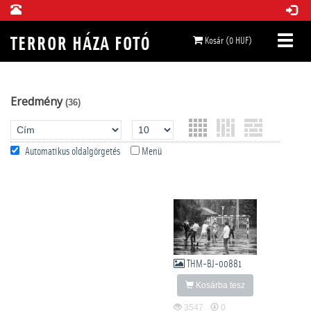
Kosár (0 HUF)
Eredmény
(36)
Automatikus oldalgörgetés
Menü
THM-BJ-00881
Kosárba tesz
3547
0