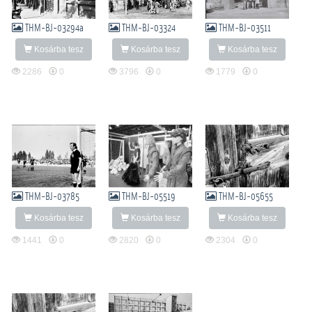
THM-BJ-03294a
THM-BJ-03324
THM-BJ-03511
Kosárba tesz
Kosárba tesz
Kosárba tesz
2286
0
3796
0
1779
0
THM-BJ-03785
THM-BJ-05519
THM-BJ-05655
Kosárba tesz
Kosárba tesz
Kosárba tesz
1441
0
2820
0
2304
0