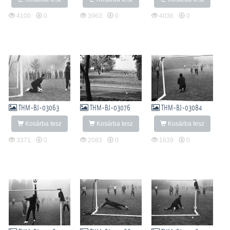
4100
0
3963
0
4036
0
THM-BJ-03063
THM-BJ-03076
THM-BJ-03084
Kosárba tesz
Kosárba tesz
Kosárba tesz
3371
0
2083
0
1639
0