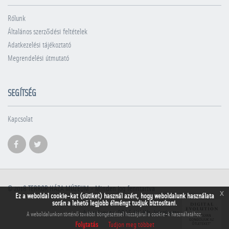
Rólunk
Általános szerződési feltételek
Adatkezelési tájékoztató
Megrendelési útmutató
SEGÍTSÉG
Kapcsolat
© 2018
TERROR HÁZA MÚZEUM
- Minden jog fenntartva
x
Ez a weboldal cookie-kat (sütiket) használ azért, hogy weboldalunk használata
során a lehető legjobb élményt tudjuk biztosítani.
A honlapot a PRAE.HU Kft. készítette
A weboldalunkon történő további böngészéssel hozzájárul a cookie-k használatához.
Folytatás
Tudjon meg többet