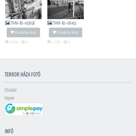
THM-BJ-05656
THM-BJ-06451
Kosárba tesz
Kosárba tesz
2196
0
1750
0
TERROR HÁZA FOTÓ
Főoldal
Képek
INFÓ