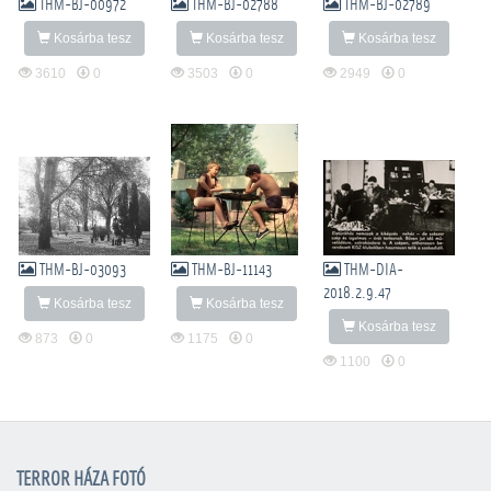
THM-BJ-00972
THM-BJ-02788
THM-BJ-02789
Kosárba tesz
Kosárba tesz
Kosárba tesz
3610
0
3503
0
2949
0
THM-BJ-03093
THM-BJ-11143
THM-DIA-
2018.2.9.47
Kosárba tesz
Kosárba tesz
Kosárba tesz
873
0
1175
0
1100
0
TERROR HÁZA FOTÓ