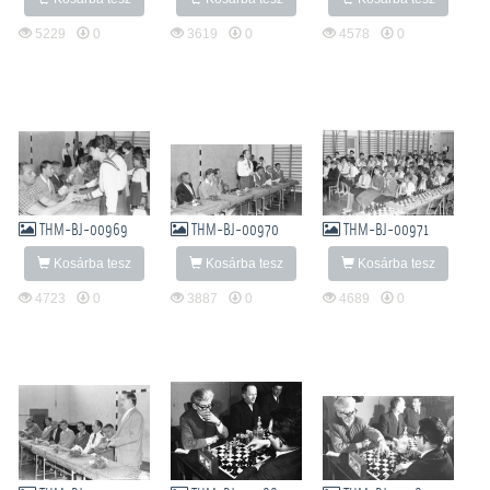
5229
0
3619
0
4578
0
THM-BJ-00969
THM-BJ-00970
THM-BJ-00971
Kosárba tesz
Kosárba tesz
Kosárba tesz
4723
0
3887
0
4689
0