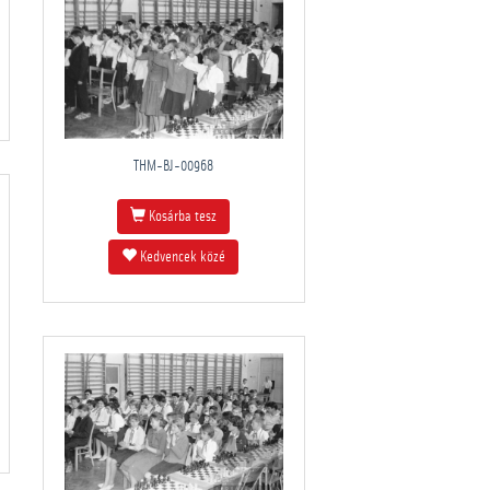
THM-BJ-00968
Kosárba tesz
Kedvencek közé