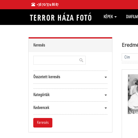
+36 70/374 86 87
KÉPEK
DIAFIL
Eredm
Keresés
Összetett keresés
Kategóriák
Kedvencek