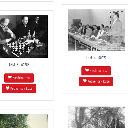
THM-BJ-00972
THM-BJ-02788
Kosárba tesz
Kosárba tesz
Kedvencek közé
Kedvencek közé