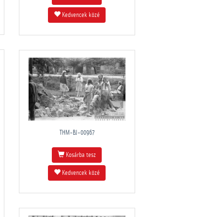
Kedvencek közé
THM-BJ-00967
Kosárba tesz
Kedvencek közé