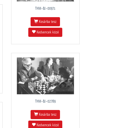
THM-BJ-00971
Kosárba tesz
Kedvencek közé
THM-BJ-02789
Kosárba tesz
Kedvencek közé