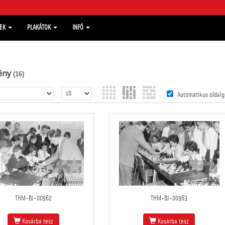
MEK
PLAKÁTOK
INFÓ
ény
(16)
Automatikus oldalg
THM-BJ-00962
THM-BJ-00963
Kosárba tesz
Kosárba tesz