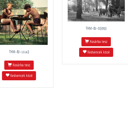
THM-BJ-03093
Kosárba tesz
THM-BJ-11143
Kedvencek közé
Kosárba tesz
Kedvencek közé