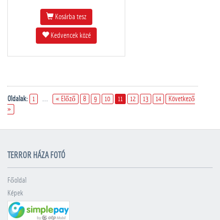
Kosárba tesz
Kedvencek közé
Oldalak:
1
...
« Előző
8
9
10
11
12
13
14
Következő
»
TERROR HÁZA FOTÓ
Főoldal
Képek