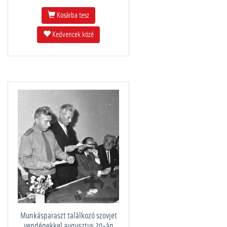
Kosárba tesz
Kedvencek közé
Munkásparaszt találkozó szovjet
vendégekkel augusztus 20-án