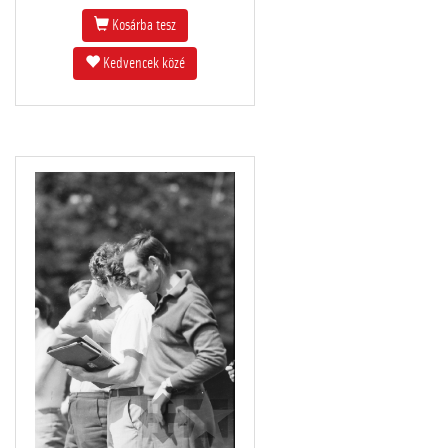
Kosárba tesz
Kedvencek közé