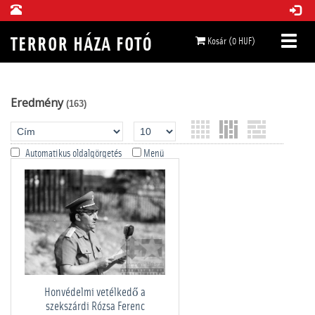
Kosár (0 HUF)
Eredmény
(163)
Automatikus oldalgörgetés
Menü
Honvédelmi vetélkedő a
szekszárdi Rózsa Ferenc