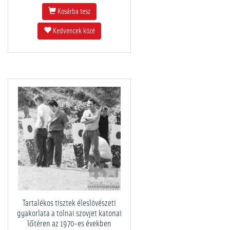
Kosárba tesz
Kedvencek közé
Tartalékos tisztek éleslövészeti
gyakorlata a tolnai szovjet katonai
lőtéren az 1970-es években