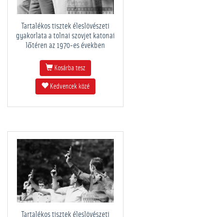
Tartalékos tisztek éleslövészeti
gyakorlata a tolnai szovjet katonai
lőtéren az 1970-es években
Kosárba tesz
Kedvencek közé
Tartalékos tisztek éleslövészeti