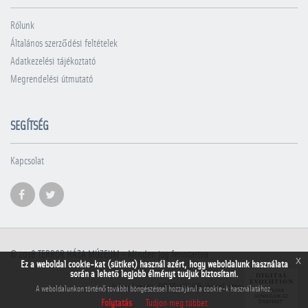
Rólunk
Általános szerződési feltételek
Adatkezelési tájékoztató
Megrendelési útmutató
SEGÍTSÉG
Kapcsolat
© 2018
TERROR HÁZA MÚZEUM
- Minden jog fenntartva
x
Ez a weboldal cookie-kat (sütiket) használ azért, hogy weboldalunk használata
során a lehető legjobb élményt tudjuk biztosítani.
A honlapot a PRAE.HU Kft. készítette
A weboldalunkon történő további böngészéssel hozzájárul a cookie-k használatához.
Folytatás
Tudjon meg többet