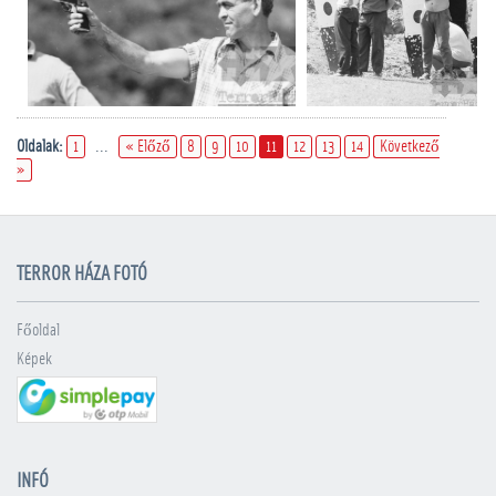
Oldalak:
1
...
« Előző
8
9
10
11
12
13
14
Következő
»
TERROR HÁZA FOTÓ
Főoldal
Képek
INFÓ