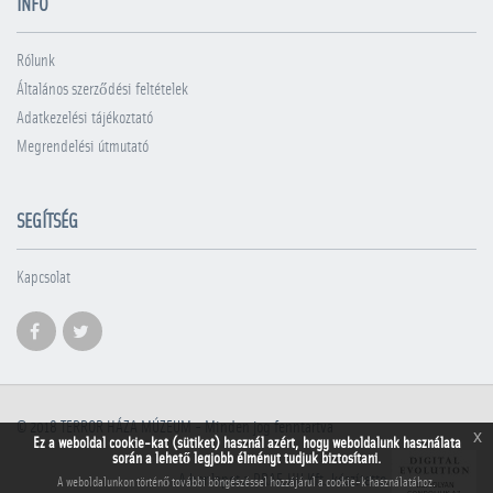
INFÓ
Rólunk
Általános szerződési feltételek
Adatkezelési tájékoztató
Megrendelési útmutató
SEGÍTSÉG
Kapcsolat
© 2018
TERROR HÁZA MÚZEUM
- Minden jog fenntartva
x
Ez a weboldal cookie-kat (sütiket) használ azért, hogy weboldalunk használata
során a lehető legjobb élményt tudjuk biztosítani.
A honlapot a PRAE.HU Kft. készítette
A weboldalunkon történő további böngészéssel hozzájárul a cookie-k használatához.