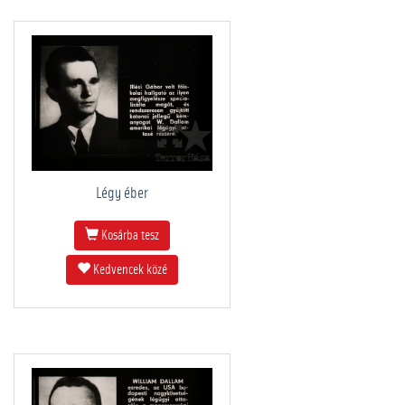
Légy éber
Kosárba tesz
Kedvencek közé