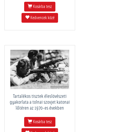
Kosárba tesz
Kedvencek közé
Tartalékos tisztek éleslövészeti
gyakorlata a tolnai szovjet katonai
lőtéren az 1970-es években
Kosárba tesz