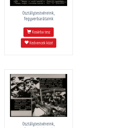
Osztálytestvéreink,
fegyverbarátaink
Kosárba tesz
Kedvencek közé
Osztálytestvéreink,