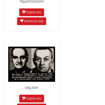
fegyverbarátaink
Kosárba tesz
Kedvencek közé
Légy éber
Kosárba tesz