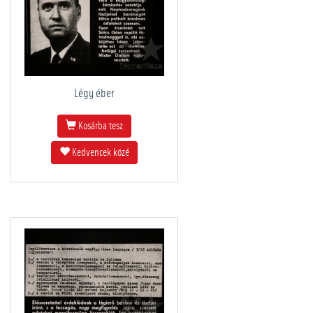
Légy éber
Kosárba tesz
Kedvencek közé