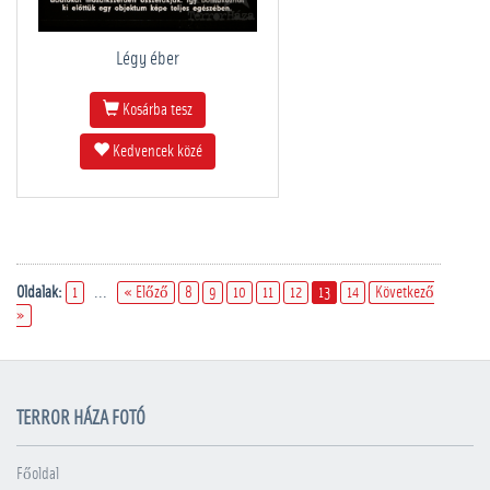
Légy éber
Kosárba tesz
Kedvencek közé
Oldalak:
1
...
« Előző
8
9
10
11
12
13
14
Következő
»
TERROR HÁZA FOTÓ
Főoldal