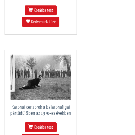
Kosárba tesz
Kedvencek közé
Katonai cenzorok a balatonaligai
pártüdülőben az 1970-es években
Kosárba tesz