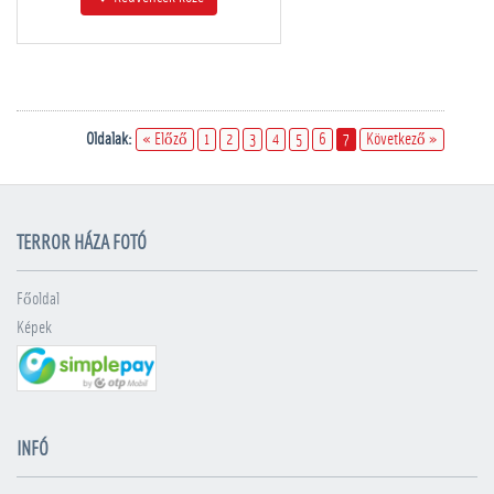
Oldalak:
« Előző
1
2
3
4
5
6
7
Következő »
TERROR HÁZA FOTÓ
Főoldal
Képek
INFÓ