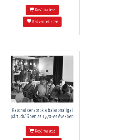
Kosárba tesz
Kedvencek közé
Katonai cenzorok a balatonaligai
pártüdülőben az 1970-es években
Kosárba tesz