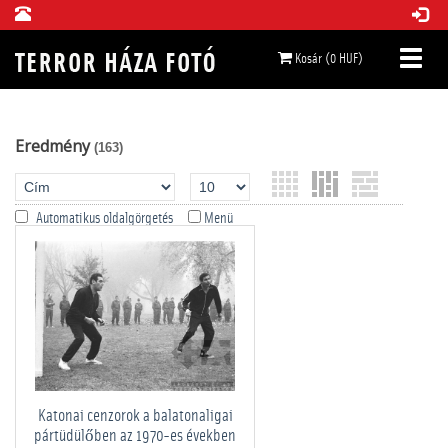
Kosár (0 HUF)
Eredmény
(163)
Automatikus oldalgörgetés
Menü
Katonai cenzorok a balatonaligai
pártüdülőben az 1970-es években