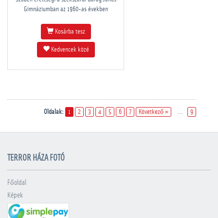
Gimnáziumban az 1960-as években
Kosárba tesz
Kedvencek közé
Oldalak:
1
2
3
4
5
6
7
Következő »
...
9
TERROR HÁZA FOTÓ
Főoldal
Képek