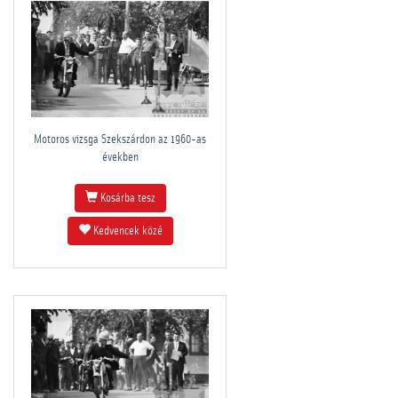
Motoros vizsga Szekszárdon az 1960-as
években
Kosárba tesz
Kedvencek közé