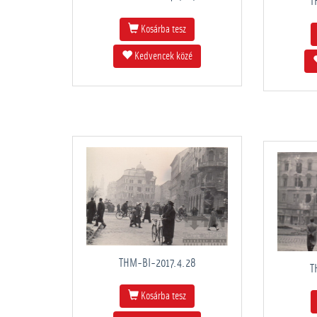
T
Kosárba tesz
Kedvencek közé
THM-BI-2017.4.28
T
Kosárba tesz