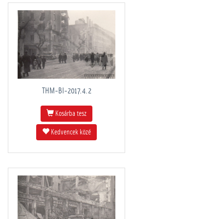
THM-BI-2017.4.2
Kosárba tesz
Kedvencek közé