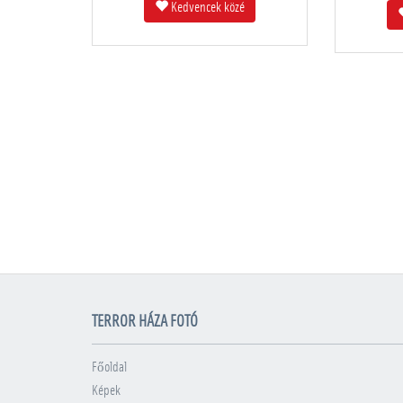
Kedvencek közé
TERROR HÁZA FOTÓ
Főoldal
Képek