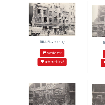
THM-BI-2017.4.17
T
Kosárba tesz
Kedvencek közé