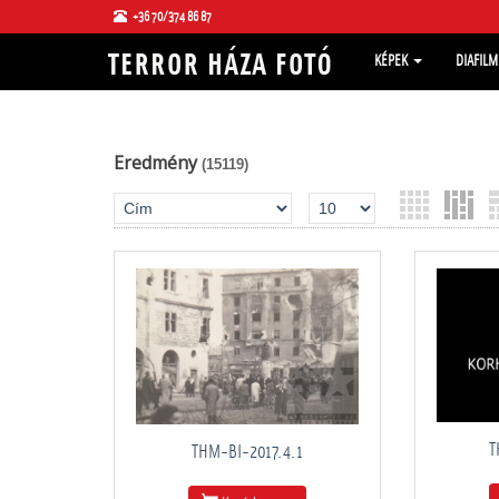
+36 70/374 86 87
KÉPEK
DIAFIL
Eredmény
(15119)
T
THM-BI-2017.4.1