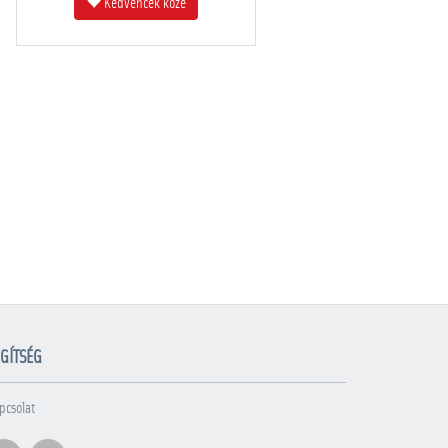
Kedvencek közé
GÍTSÉG
pcsolat