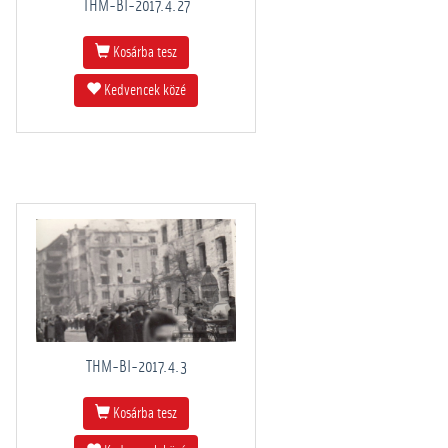
THM-BI-2017.4.27
Kosárba tesz
Kedvencek közé
THM-BI-2017.4.3
Kosárba tesz