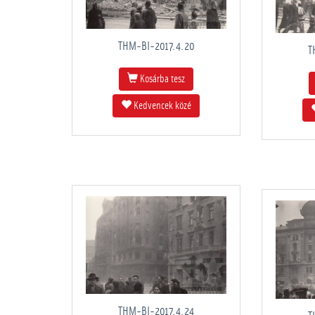
THM-BI-2017.4.20
T
Kosárba tesz
Kedvencek közé
THM-BI-2017.4.24