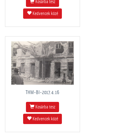
Kosárba tesz
Kedvencek közé
THM-BI-2017.4.16
Kosárba tesz
Kedvencek közé