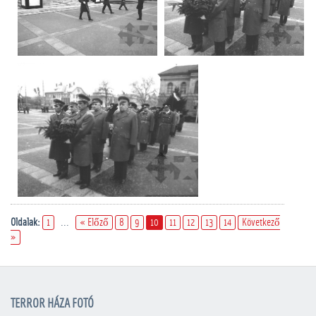
Oldalak:
1
...
« Előző
8
9
10
11
12
13
14
Következő
»
TERROR HÁZA FOTÓ