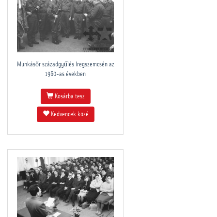
Munkásőr századgyűlés Iregszemcsén az
1960-as években
Kosárba tesz
Kedvencek közé