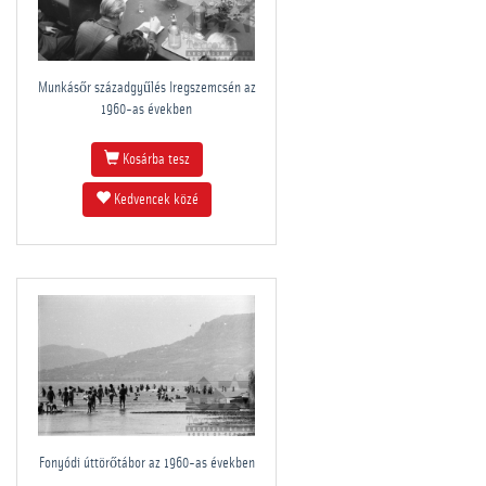
Munkásőr századgyűlés Iregszemcsén az
1960-as években
Kosárba tesz
Kedvencek közé
Fonyódi úttörőtábor az 1960-as években