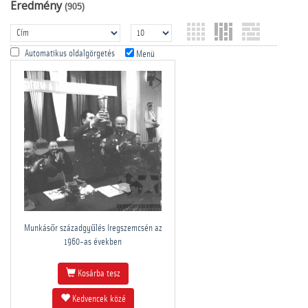
Eredmény
(905)
Automatikus oldalgörgetés
Menü
Munkásőr századgyűlés Iregszemcsén az
1960-as években
Kosárba tesz
Kedvencek közé