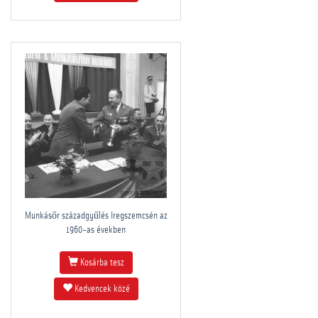
Munkásőr századgyűlés Iregszemcsén az
1960-as években
Kosárba tesz
Kedvencek közé