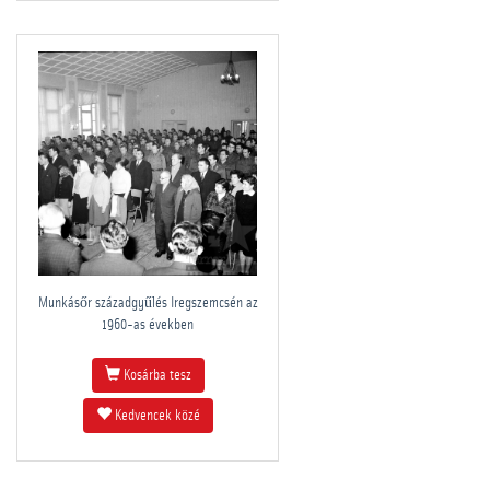
Munkásőr századgyűlés Iregszemcsén az
1960-as években
Kosárba tesz
Kedvencek közé