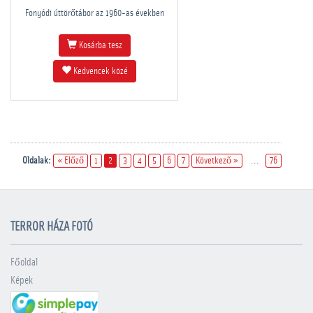
Fonyódi úttörőtábor az 1960-as években
Kosárba tesz
Kedvencek közé
Oldalak:
« Előző
1
2
3
4
5
6
7
Következő »
...
76
TERROR HÁZA FOTÓ
Főoldal
Képek