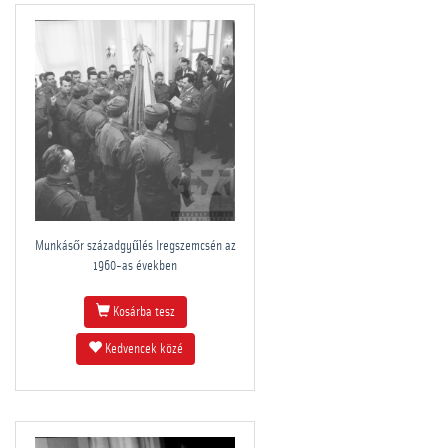
Munkásőr századgyűlés Iregszemcsén az
1960-as években
Kosárba tesz
Kedvencek közé