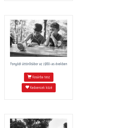
Fonyódi úttörőtábor az 1960-as években
Kosárba tesz
Kedvencek közé