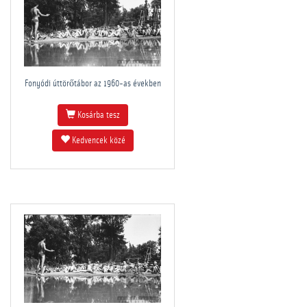
Fonyódi úttörőtábor az 1960-as években
Kosárba tesz
Kedvencek közé