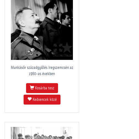
Munkásőr századgyűlés Iregszemcsén az
1960-as években
Kosárba tesz
Kedvencek közé