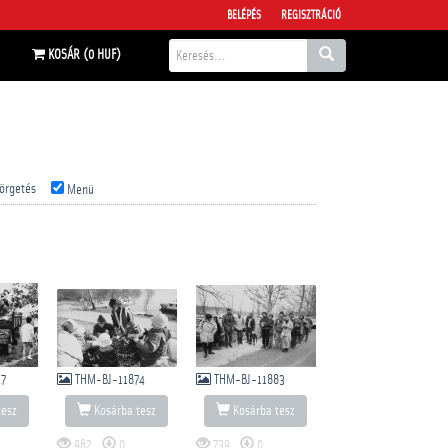
BELÉPÉS
REGISZTRÁCIÓ
KOSÁR (0 HUF)
örgetés
Menü
7
THM-BJ-11874
THM-BJ-11883
tesz
Kosárba tesz
Kosárba tesz
982
0
739
0