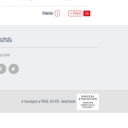
Oldalak:
1
...
« Előző
29
GÍTSÉG
pcsolat
A honlapot a PRAE.HU Kft. készítette