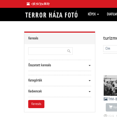
+36 70/374 86 87
KÉPEK
DIAFIL
turizm
Keresés
Összetett keresés
Kategóriák
Kedvencek
THM-B
Kos
1519