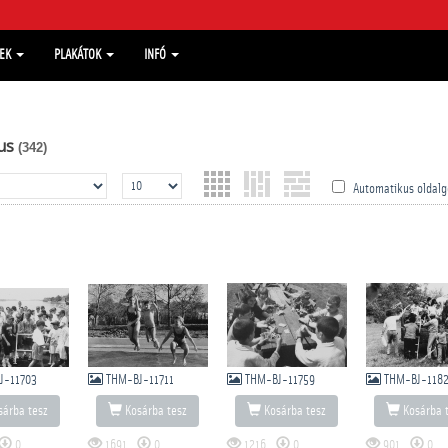
MEK
PLAKÁTOK
INFÓ
us
(342)
Automatikus oldalg
J-11703
THM-BJ-11711
THM-BJ-11759
THM-BJ-1182
árba tesz
Kosárba tesz
Kosárba tesz
Kosárba 
0
1691
0
1216
0
901
0