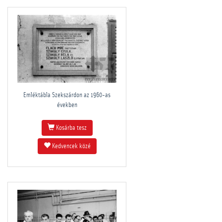
Emléktábla Szekszárdon az 1960-as
években
Kosárba tesz
Kedvencek közé