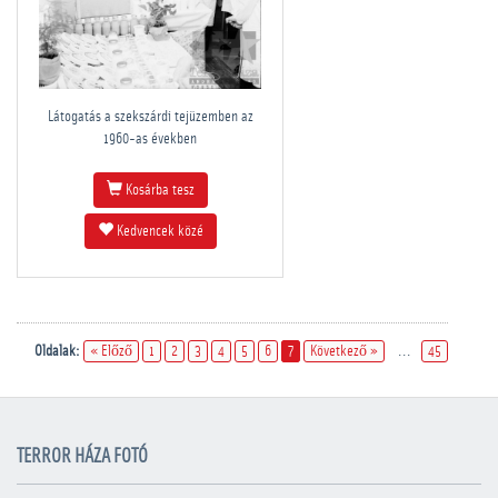
Látogatás a szekszárdi tejüzemben az
1960-as években
Kosárba tesz
Kedvencek közé
Oldalak:
« Előző
1
2
3
4
5
6
7
Következő »
...
45
TERROR HÁZA FOTÓ