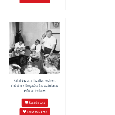
Kállai Gyula, a Hazafias Népfront
elnökének látogatása Szekszárdon az
1960-as években
Kosárba tesz
Kedvencek közé