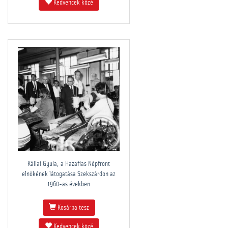
Kedvencek közé
Kállai Gyula, a Hazafias Népfront
elnökének látogatása Szekszárdon az
1960-as években
Kosárba tesz
Kedvencek közé