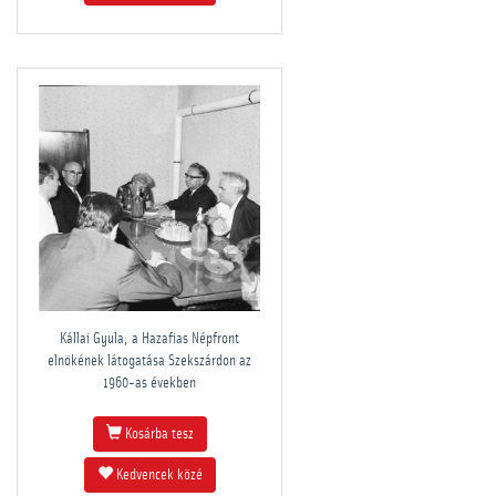
Kállai Gyula, a Hazafias Népfront
elnökének látogatása Szekszárdon az
1960-as években
Kosárba tesz
Kedvencek közé