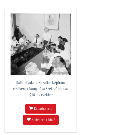
Kállai Gyula, a Hazafias Népfront
elnökének látogatása Szekszárdon az
1960-as években
Kosárba tesz
Kedvencek közé