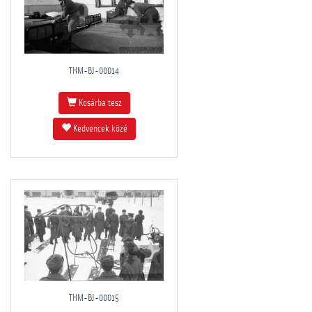
THM-BJ-00014
Kosárba tesz
Kedvencek közé
THM-BJ-00015