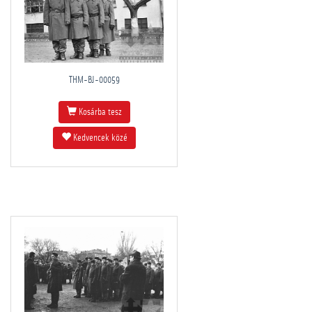
THM-BJ-00059
Kosárba tesz
Kedvencek közé