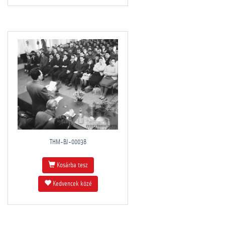
THM-BJ-00038
Kosárba tesz
Kedvencek közé