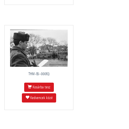
THM-BJ-00063
Kosárba tesz
Kedvencek közé