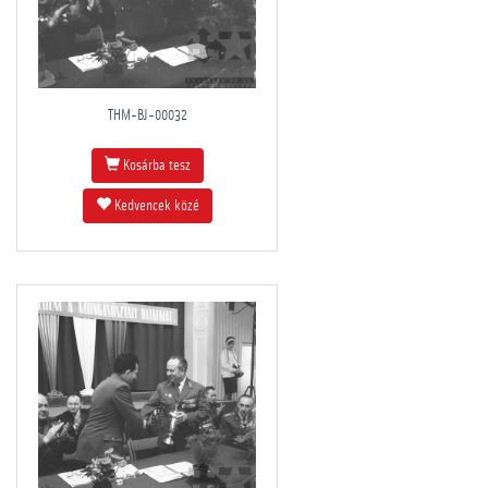
THM-BJ-00032
Kosárba tesz
Kedvencek közé