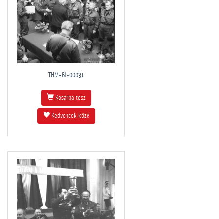
THM-BJ-00031
Kosárba tesz
Kedvencek közé