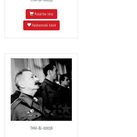
THM-BJ-00035
Kosárba tesz
Kedvencek közé
THM-BJ-00036