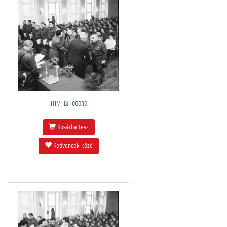
THM-BJ-00030
Kosárba tesz
Kedvencek közé