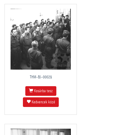
THM-BJ-00029
Kosárba tesz
Kedvencek közé