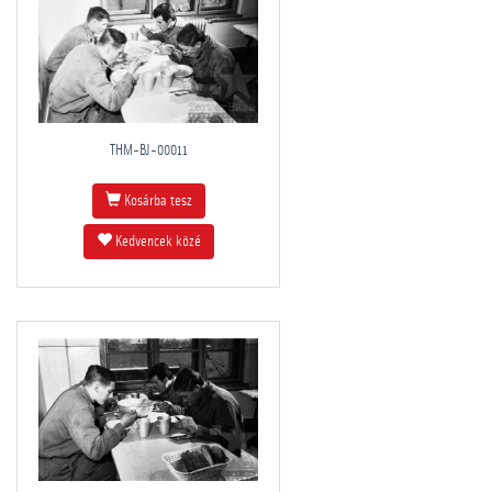
THM-BJ-00011
Kosárba tesz
Kedvencek közé