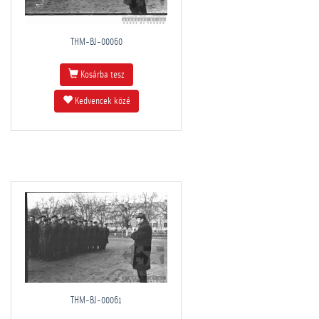
THM-BJ-00060
Kosárba tesz
Kedvencek közé
THM-BJ-00061