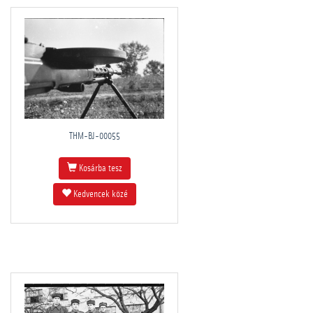
THM-BJ-00055
Kosárba tesz
Kedvencek közé