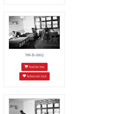
THM-BJ-00013
Kosárba tesz
Kedvencek közé