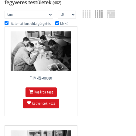
­fegyveres testületek
(462)
Automatikus oldalgörgetés
Menü
THM-BJ-00010
Kosárba tesz
Kedvencek közé