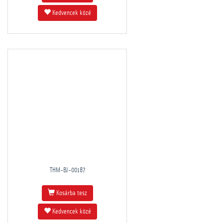
Kedvencek közé
THM-BJ-00187
Kosárba tesz
Kedvencek közé