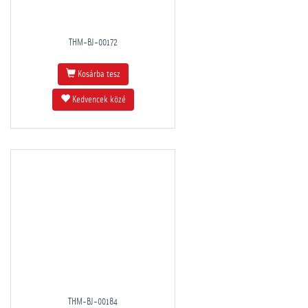
THM-BJ-00172
Kosárba tesz
Kedvencek közé
THM-BJ-00184