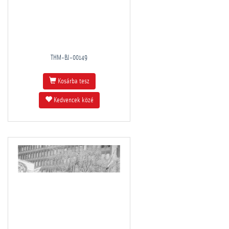
THM-BJ-00149
Kosárba tesz
Kedvencek közé