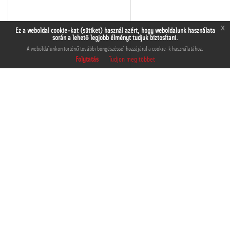
x
Ez a weboldal cookie-kat (sütiket) használ azért, hogy weboldalunk használata
során a lehető legjobb élményt tudjuk biztosítani.
A weboldalunkon történő további böngészéssel hozzájárul a cookie-k használatához.
Folytatás
Tudjon meg többet
THM-BJ-00279
Kosárba tesz
Kedvencek közé