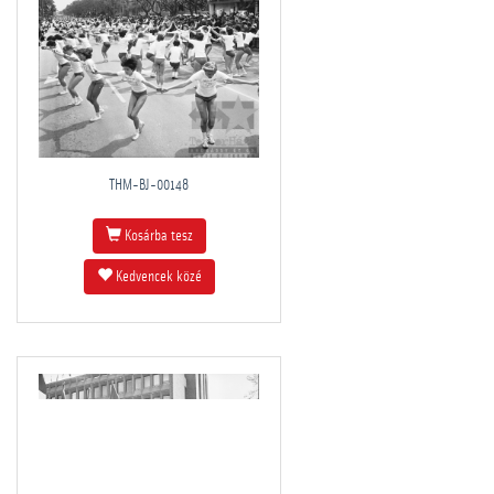
THM-BJ-00148
Kosárba tesz
Kedvencek közé