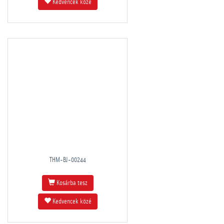
Kedvencek közé
THM-BJ-00244
Kosárba tesz
Kedvencek közé