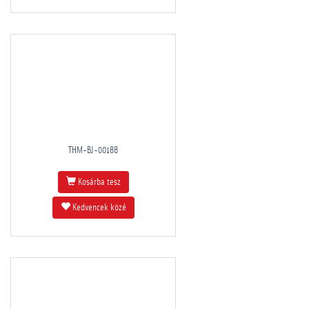
THM-BJ-00188
Kosárba tesz
Kedvencek közé