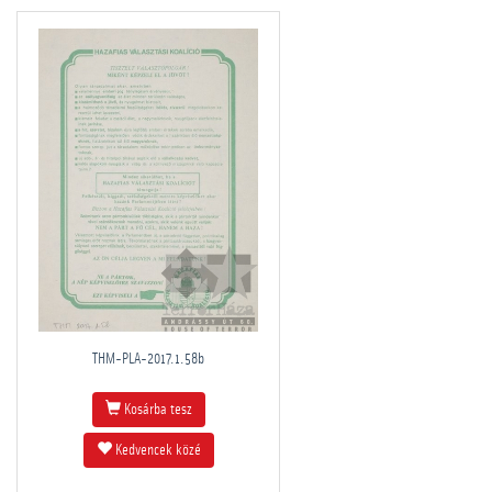
THM-PLA-2017.1.58b
Kosárba tesz
Kedvencek közé