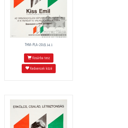
THM-PLA-2019.14.1
Kosárba tesz
Kedvencek közé