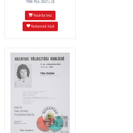
THM-PLA-2017.1.16
Kosárba tesz
Kedvencek közé