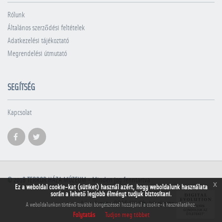
Rólunk
Általános szerződési feltételek
Adatkezelési tájékoztató
Megrendelési útmutató
SEGÍTSÉG
Kapcsolat
© 2018
TERROR HÁZA MÚZEUM
- Minden jog fenntartva
x
Ez a weboldal cookie-kat (sütiket) használ azért, hogy weboldalunk használata
során a lehető legjobb élményt tudjuk biztosítani.
A honlapot a PRAE.HU Kft. készítette
A weboldalunkon történő további böngészéssel hozzájárul a cookie-k használatához.
Folytatás
Tudjon meg többet