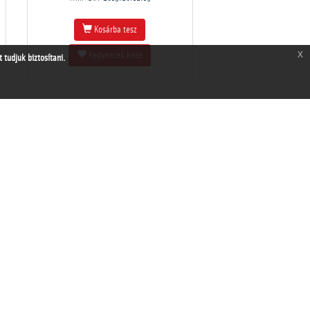
Kosárba tesz
x
Kedvencek közé
tudjuk biztosítani.
THM-DIA-2013.20.12.18
Kosárba tesz
Kedvencek közé