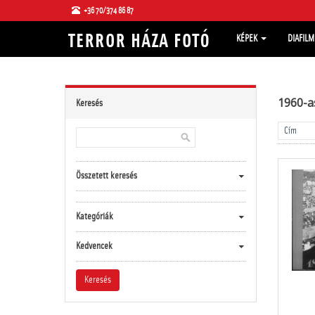
+36 70/374 86 87
KÉPEK
DIAFIL
1960-a
Keresés
Összetett keresés
Kategóriák
Kedvencek