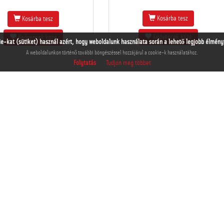
Kosárba tesz
Kosárba tesz
Kedvencek közé
Kedvencek közé
ie-kat (sütiket) használ azért, hogy weboldalunk használata során a lehető legjobb élményt 
A weboldalunkon történő további böngészéssel hozzájárul a cookie-k használatához.
Folytatás
Tudjon meg többet
THM-DIA-2013.20.12.17
THM-DIA-2013.20.12.16
Kosárba tesz
Kosárba tesz
Kedvencek közé
Kedvencek közé