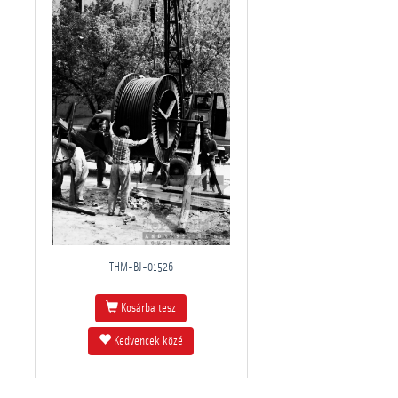
THM-BJ-01526
Kosárba tesz
Kedvencek közé