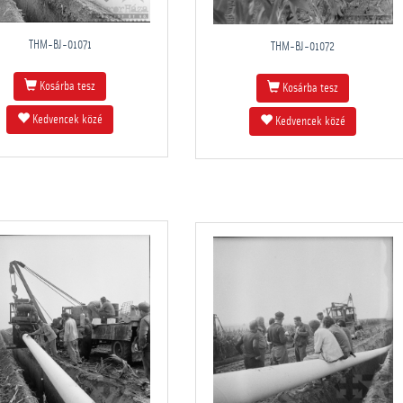
THM-BJ-01071
THM-BJ-01072
Kosárba tesz
Kosárba tesz
Kedvencek közé
Kedvencek közé