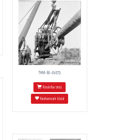
THM-BJ-01073
Kosárba tesz
Kedvencek közé