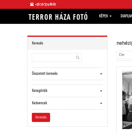
+36 70/374 86 87
KÉPEK
DIAFIL
nehézi
Keresés
Összetett keresés
Kategóriák
Kedvencek