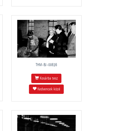
THM-BJ-00636
Kosárba tesz
Kedvencek közé