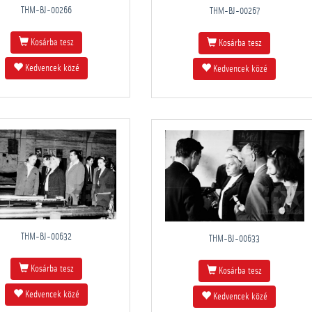
THM-BJ-00266
THM-BJ-00267
Kosárba tesz
Kosárba tesz
Kedvencek közé
Kedvencek közé
THM-BJ-00632
THM-BJ-00633
Kosárba tesz
Kosárba tesz
Kedvencek közé
Kedvencek közé