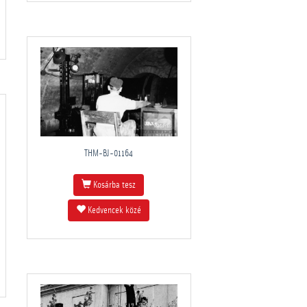
THM-BJ-01164
Kosárba tesz
Kedvencek közé