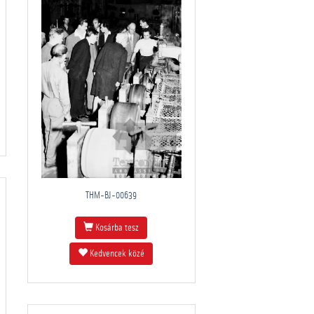
THM-BJ-00639
Kosárba tesz
Kedvencek közé