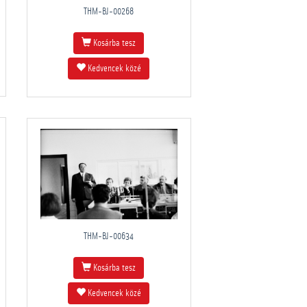
THM-BJ-00268
Kosárba tesz
Kedvencek közé
THM-BJ-00634
Kosárba tesz
Kedvencek közé