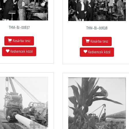
THM-BJ-00637
THM-BJ-00638
Kosárba tesz
Kosárba tesz
Kedvencek közé
Kedvencek közé