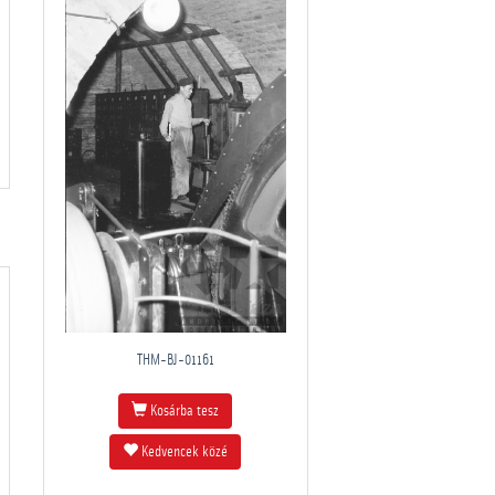
THM-BJ-01161
Kosárba tesz
Kedvencek közé