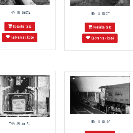
THM-BJ-01074
THM-BJ-01075
Kosárba tesz
Kosárba tesz
Kedvencek közé
Kedvencek közé
THM-BJ-01163
THM-BJ-01162