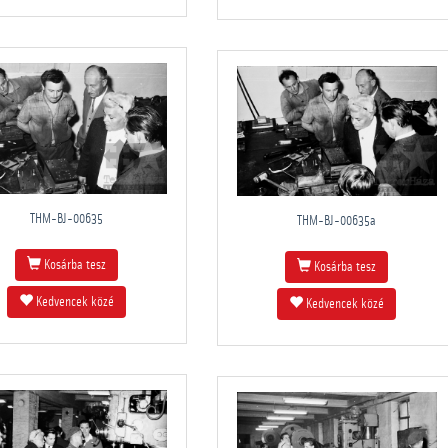
THM-BJ-00635
THM-BJ-00635a
Kosárba tesz
Kosárba tesz
Kedvencek közé
Kedvencek közé