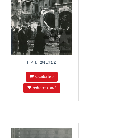
THM-DI-2016.32.21
Kosárba tesz
Kedvencek közé