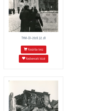
THM-DI-2016.32.18
Kosárba tesz
Kedvencek közé