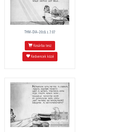
THM-DIA-2019.1.7.07
Kosárba tesz
Kedvencek közé