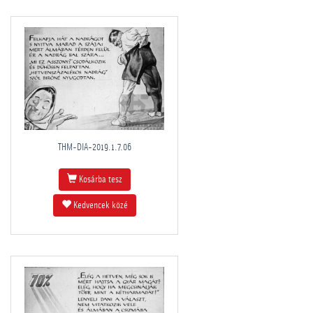
THM-DIA-2019.1.7.06
Kosárba tesz
Kedvencek közé