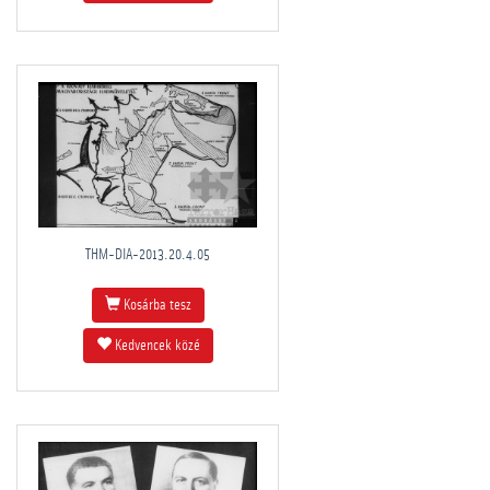
THM-DIA-2013.20.4.05
Kosárba tesz
Kedvencek közé