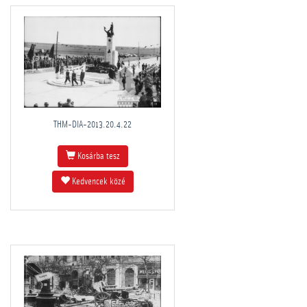
THM-DIA-2013.20.4.22
Kosárba tesz
Kedvencek közé