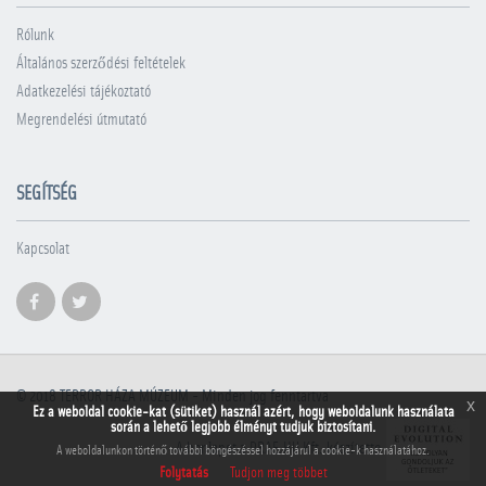
Rólunk
Általános szerződési feltételek
Adatkezelési tájékoztató
Megrendelési útmutató
SEGÍTSÉG
Kapcsolat
© 2018
TERROR HÁZA MÚZEUM
- Minden jog fenntartva
x
Ez a weboldal cookie-kat (sütiket) használ azért, hogy weboldalunk használata
során a lehető legjobb élményt tudjuk biztosítani.
A honlapot a PRAE.HU Kft. készítette
A weboldalunkon történő további böngészéssel hozzájárul a cookie-k használatához.
Folytatás
Tudjon meg többet