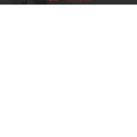
THM-PLA-2017.1.24a
Kosárba tesz
Kedvencek közé