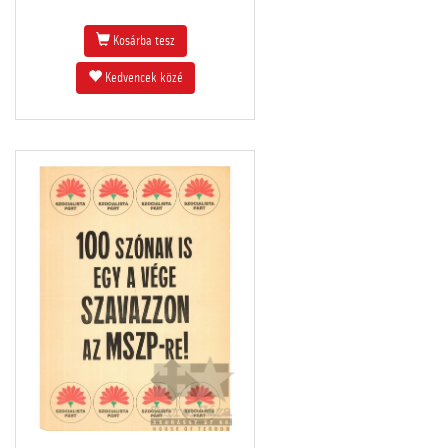
Kosárba tesz
Kedvencek közé