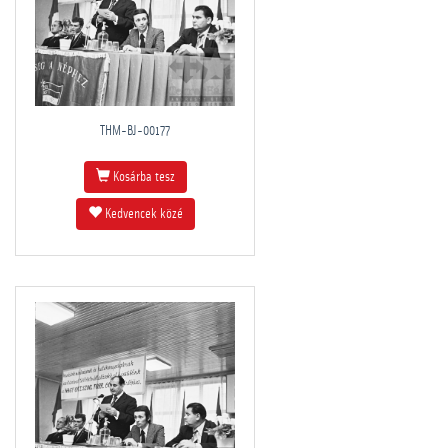
THM-BJ-00177
Kosárba tesz
Kedvencek közé