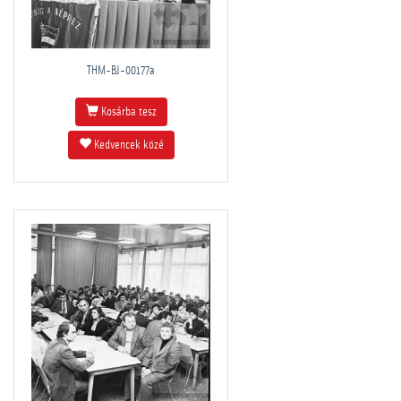
THM-BJ-00177a
Kosárba tesz
Kedvencek közé