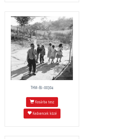
THM-BJ-00304
Kosárba tesz
Kedvencek közé