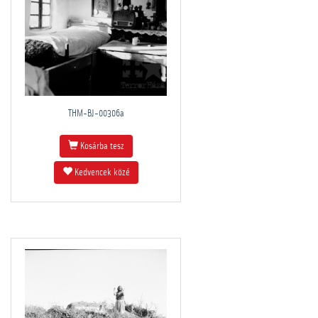
THM-BJ-00306a
Kosárba tesz
Kedvencek közé