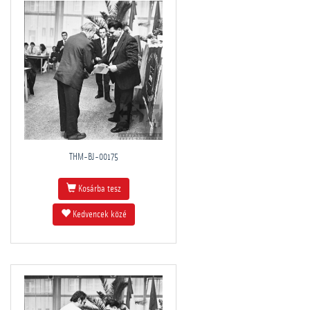
THM-BJ-00175
Kosárba tesz
Kedvencek közé