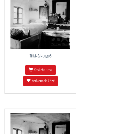
THM-BJ-00306
Kosárba tesz
Kedvencek közé