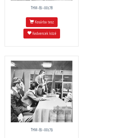
THM-BJ-00178
Kosárba tesz
Kedvencek közé
THM-BJ-00179