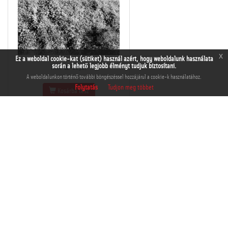
x
Ez a weboldal cookie-kat (sütiket) használ azért, hogy weboldalunk használata
során a lehető legjobb élményt tudjuk biztosítani.
THM-BJ-00307
A weboldalunkon történő további böngészéssel hozzájárul a cookie-k használatához.
Folytatás
Tudjon meg többet
Kosárba tesz
Kedvencek közé