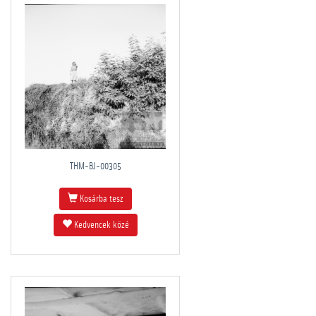
THM-BJ-00305
Kosárba tesz
Kedvencek közé