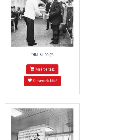
THM-BJ-00176
Kosárba tesz
Kedvencek közé