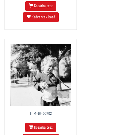
Kosárba tesz
Kedvencek közé
THM-BJ-00302
Kosárba tesz