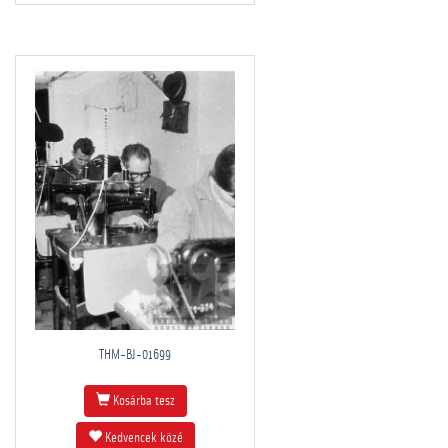
THM-BJ-01699
Kosárba tesz
Kedvencek közé