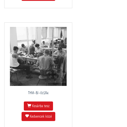
THM-BJ-01584
Kosárba tesz
Kedvencek közé