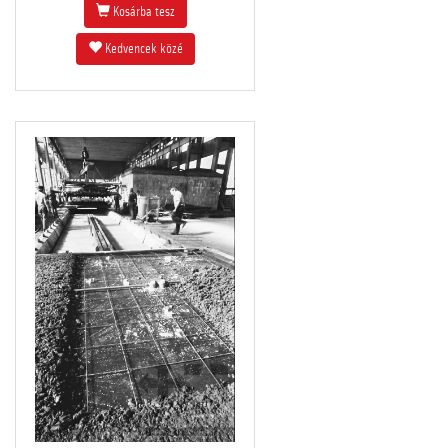
Kosárba tesz
Kedvencek közé