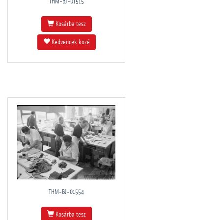
THM-BJ-01515
Kosárba tesz
Kedvencek közé
THM-BJ-01554
Kosárba tesz