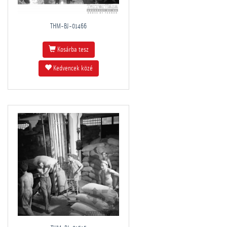
THM-BJ-01466
Kosárba tesz
Kedvencek közé