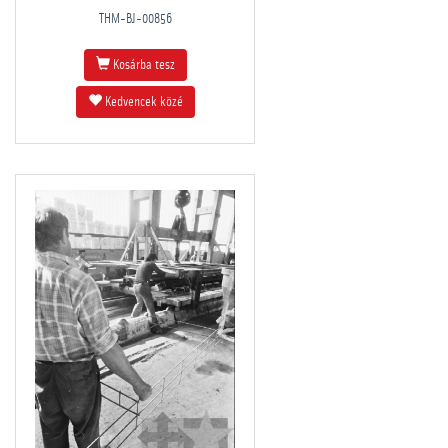
THM-BJ-00856
Kosárba tesz
Kedvencek közé