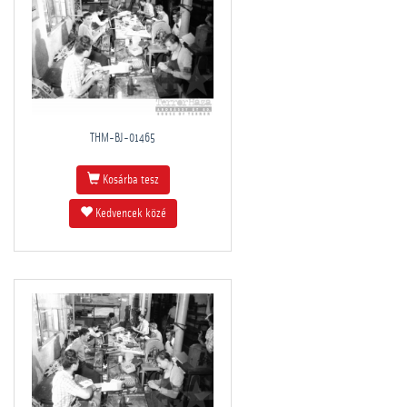
THM-BJ-01465
Kosárba tesz
Kedvencek közé