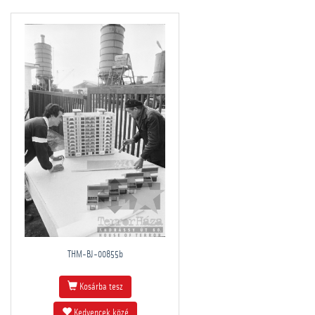
THM-BJ-00855b
Kosárba tesz
Kedvencek közé