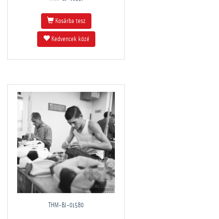
Kosárba tesz
Kedvencek közé
THM-BJ-01580