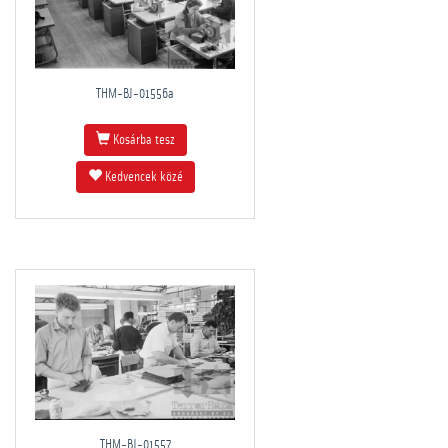
THM-BJ-01556a
Kosárba tesz
Kedvencek közé
THM-BJ-01557