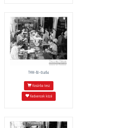
THM-BJ-01464
Kosárba tesz
Kedvencek közé