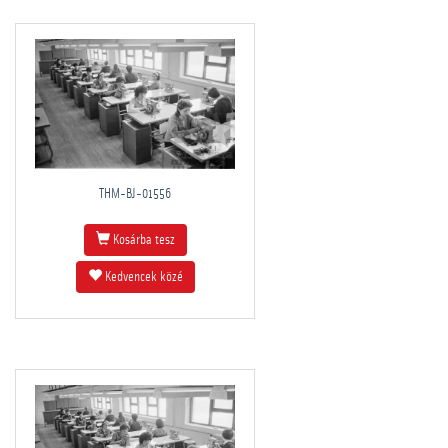
THM-BJ-01556
Kosárba tesz
Kedvencek közé