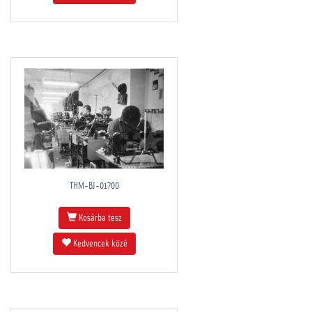
THM-BJ-01700
Kosárba tesz
Kedvencek közé