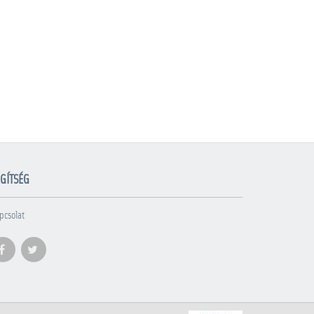
GÍTSÉG
pcsolat