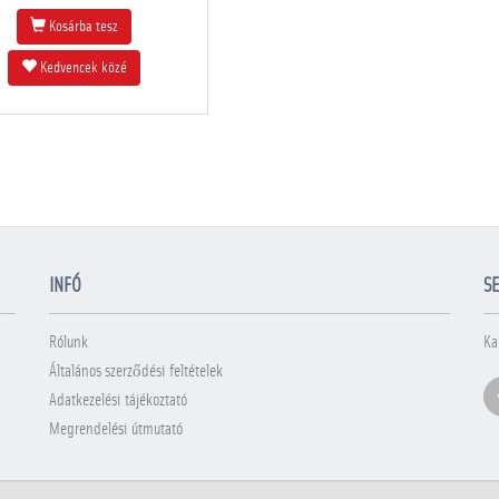
Kosárba tesz
Kedvencek közé
INFÓ
SE
Rólunk
Ka
Általános szerződési feltételek
Adatkezelési tájékoztató
Megrendelési útmutató