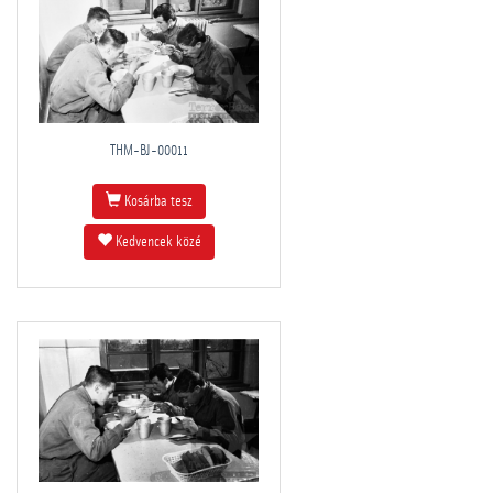
THM-BJ-00011
Kosárba tesz
Kedvencek közé