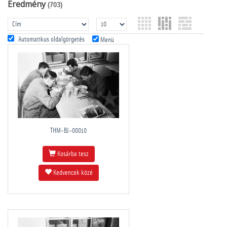
Eredmény
(703)
Automatikus oldalgörgetés
Menü
THM-BJ-00010
Kosárba tesz
Kedvencek közé