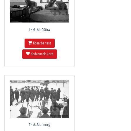
THM-BJ-00014
Kosárba tesz
Kedvencek közé
THM-BJ-00015