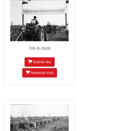
THM-BJ-00408
Kosárba tesz
Kedvencek közé