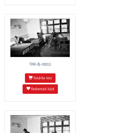
THM-BJ-00013
Kosárba tesz
Kedvencek közé