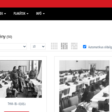
MEK
PLAKÁTOK
INFÓ
ény
(50)
Automatikus oldalg
THM-BJ-03051