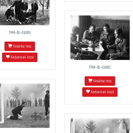
THM-BJ-03060
Kosárba tesz
Kedvencek közé
THM-BJ-03062
Kosárba tesz
Kedvencek közé