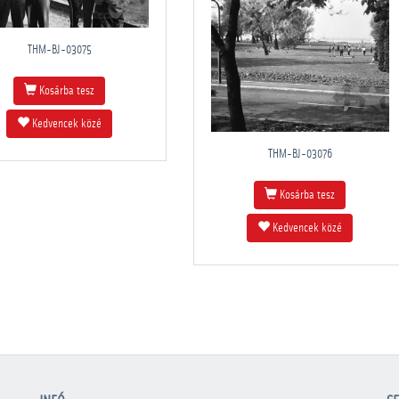
THM-BJ-03075
Kosárba tesz
Kedvencek közé
THM-BJ-03076
Kosárba tesz
Kedvencek közé