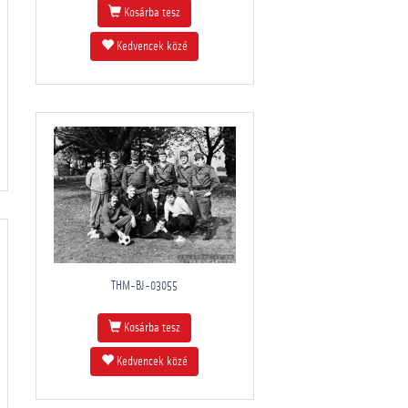
Kosárba tesz
Kedvencek közé
THM-BJ-03055
Kosárba tesz
Kedvencek közé