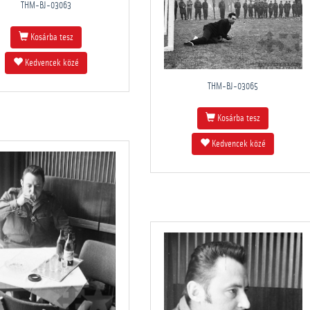
THM-BJ-03063
Kosárba tesz
Kedvencek közé
THM-BJ-03065
Kosárba tesz
Kedvencek közé