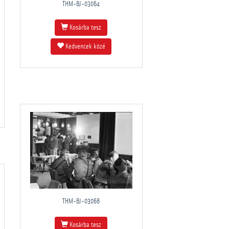
THM-BJ-03064
Kosárba tesz
Kedvencek közé
THM-BJ-03068
Kosárba tesz