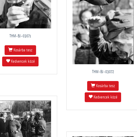
THM-BJ-03071
Kosárba tesz
Kedvencek közé
THM-BJ-03072
Kosárba tesz
Kedvencek közé