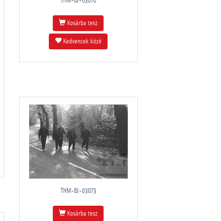
THM-BJ-03070
Kosárba tesz
Kedvencek közé
THM-BJ-03073
Kosárba tesz