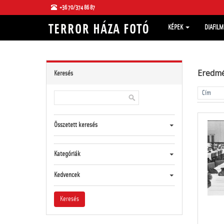
+36 70/374 86 87
KÉPEK
DIAFIL
Eredm
Keresés
Összetett keresés
Kategóriák
Kedvencek