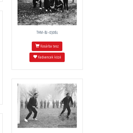
THM-BJ-03061
Kosárba tesz
Kedvencek közé