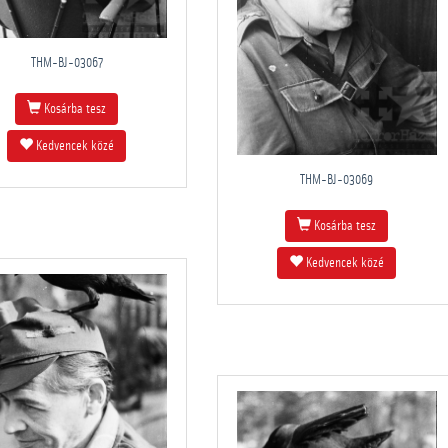
THM-BJ-03067
Kosárba tesz
Kedvencek közé
THM-BJ-03069
Kosárba tesz
Kedvencek közé