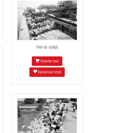
THM-BJ-00896
Kosárba tesz
Kedvencek közé