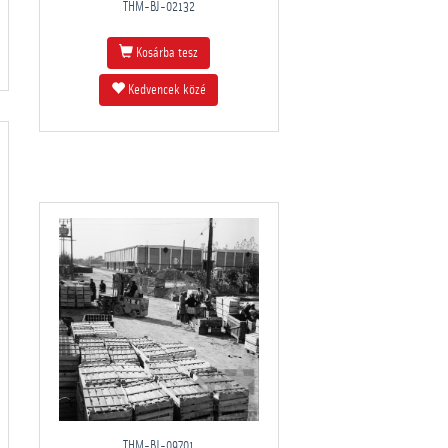
THM-BJ-02132
Kosárba tesz
Kedvencek közé
THM-BJ-09701