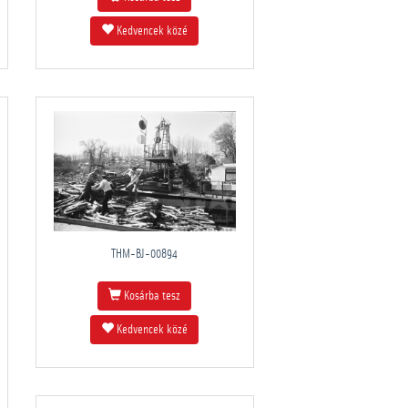
Kedvencek közé
THM-BJ-00894
Kosárba tesz
Kedvencek közé