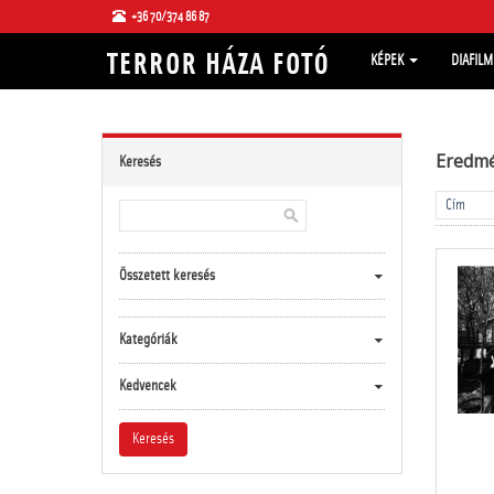
+36 70/374 86 87
KÉPEK
DIAFIL
Eredm
Keresés
Összetett keresés
Kategóriák
Kedvencek