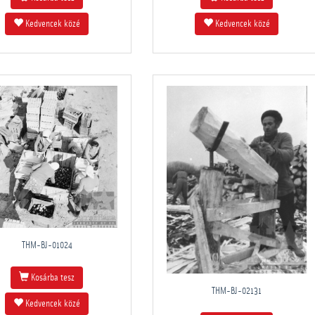
Kedvencek közé
Kedvencek közé
THM-BJ-01024
Kosárba tesz
THM-BJ-02131
Kedvencek közé