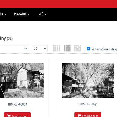
MEK
PLAKÁTOK
INFÓ
ény
(32)
Automatikus oldalg
THM-BJ-00891
THM-BJ-00890
Kosárba tesz
Kosárba tesz