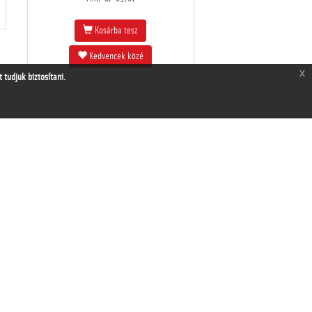
Kosárba tesz
Kedvencek közé
x
tudjuk biztosítani.
THM-BJ-09704