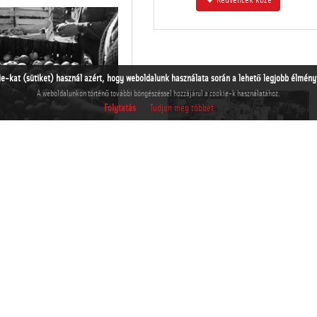
Kedvencek közé
ie-kat (sütiket) használ azért, hogy weboldalunk használata során a lehető legjobb élményt 
A weboldalunkon történő további böngészéssel hozzájárul a cookie-k használatához.
Folytatás
Tudjon meg többet
THM-BJ-09702
Kosárba tesz
Kedvencek közé
THM-BJ-09703
Kosárba tesz
Kedvencek közé