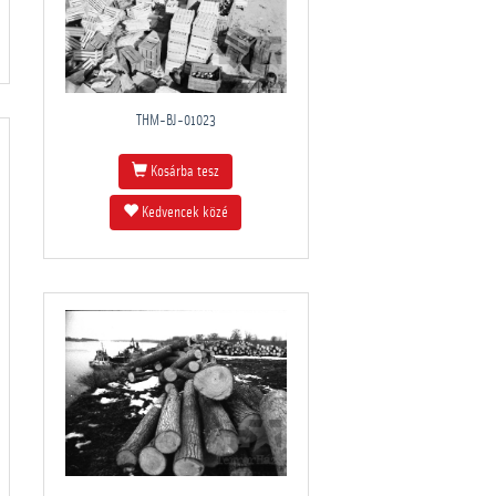
THM-BJ-01023
Kosárba tesz
Kedvencek közé