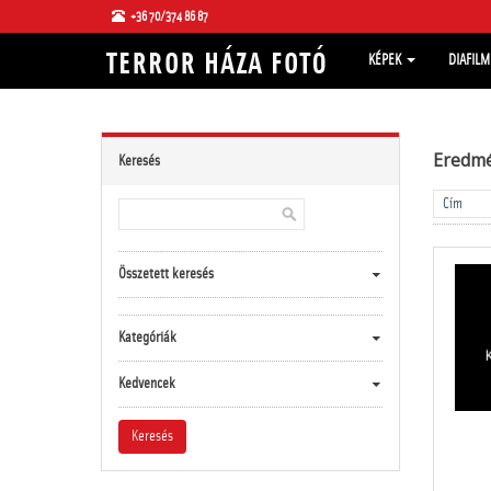
+36 70/374 86 87
KÉPEK
DIAFIL
Eredm
Keresés
Összetett keresés
Kategóriák
Kedvencek