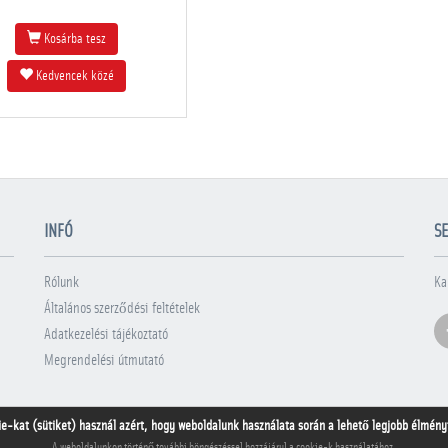
Kosárba tesz
Kedvencek közé
INFÓ
SE
Rólunk
Ka
Általános szerződési feltételek
Adatkezelési tájékoztató
Megrendelési útmutató
ie-kat (sütiket) használ azért, hogy weboldalunk használata során a lehető legjobb élményt 
A weboldalunkon történő további böngészéssel hozzájárul a cookie-k használatához.