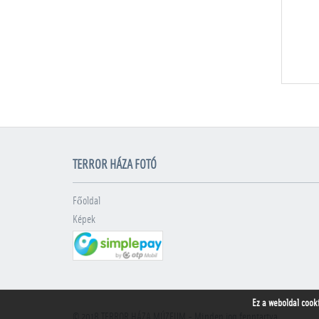
TERROR HÁZA FOTÓ
Főoldal
Képek
Ez a weboldal cook
© 2018
TERROR HÁZA MÚZEUM
- Minden jog fenntartva