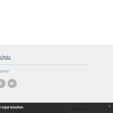
GÍTSÉG
pcsolat
x
tudjuk biztosítani.
A honlapot a PRAE.HU Kft. készítette