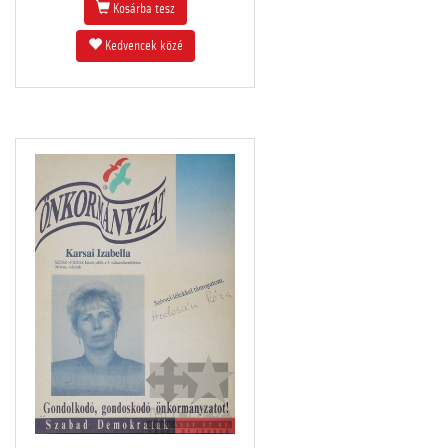
Kosárba tesz
Kedvencek közé