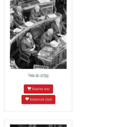
THM-BJ-07793
Kosárba tesz
Kedvencek közé