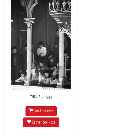
THM-BJ-07794
Kosárba tesz
Kedvencek közé