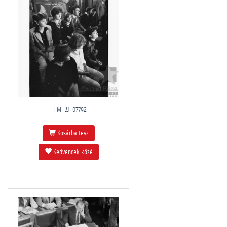
THM-BJ-07792
Kosárba tesz
Kedvencek közé