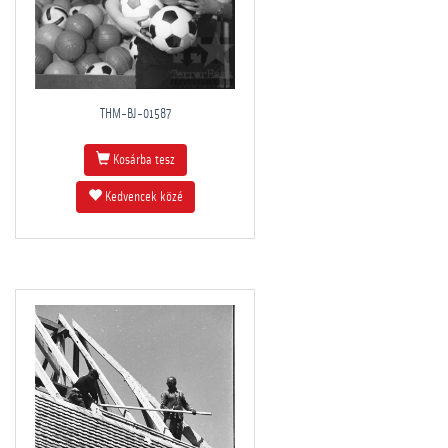
THM-BJ-01587
Kosárba tesz
Kedvencek közé