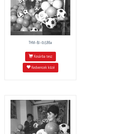
THM-BJ-01586a
Kosárba tesz
Kedvencek közé