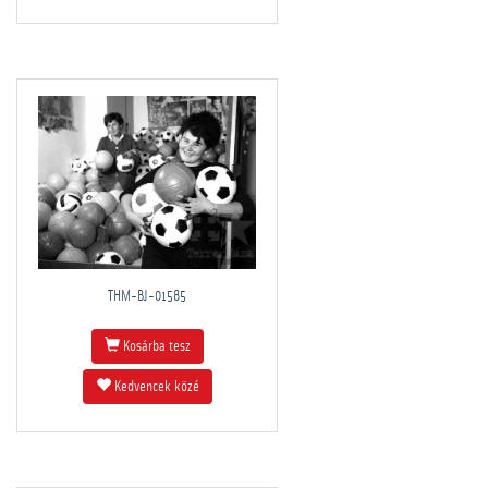
THM-BJ-01585
Kosárba tesz
Kedvencek közé