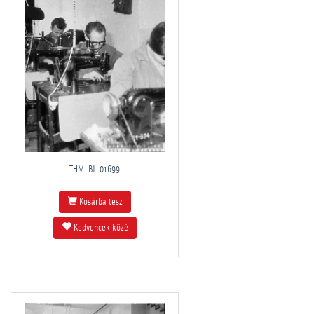
THM-BJ-01699
Kosárba tesz
Kedvencek közé