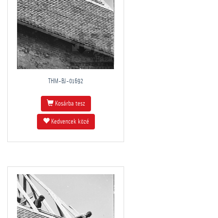
THM-BJ-01692
Kosárba tesz
Kedvencek közé