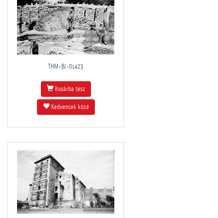
THM-BJ-01423
Kosárba tesz
Kedvencek közé