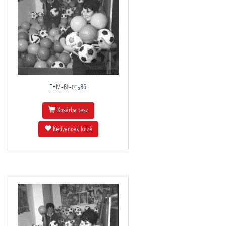
THM-BJ-01586
Kosárba tesz
Kedvencek közé