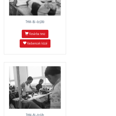
THM-BJ-01580
Kosárba tesz
Kedvencek közé
THM-BJ-01581