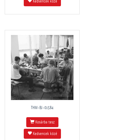
Kedvencek közé
THM-BJ-01584
Kosárba tesz
Kedvencek közé