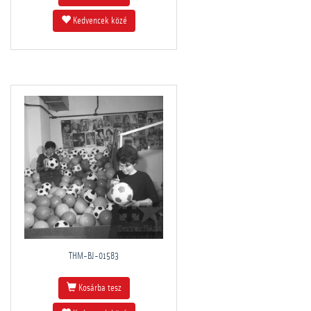
Kedvencek közé
THM-BJ-01583
Kosárba tesz