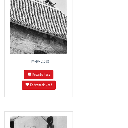
THM-BJ-01693
Kosárba tesz
Kedvencek közé