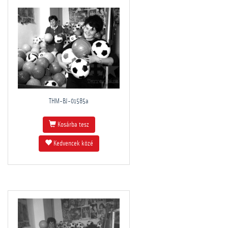
THM-BJ-01585a
Kosárba tesz
Kedvencek közé