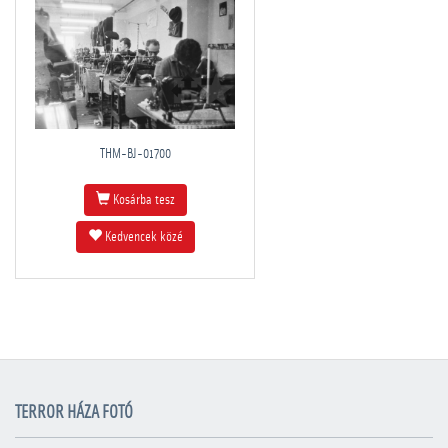
THM-BJ-01700
Kosárba tesz
Kedvencek közé
TERROR HÁZA FOTÓ