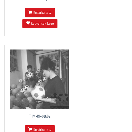
Kosárba tesz
Kedvencek közé
THM-BJ-01582
Kosárba tesz