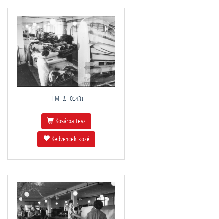
THM-BJ-01431
Kosárba tesz
Kedvencek közé