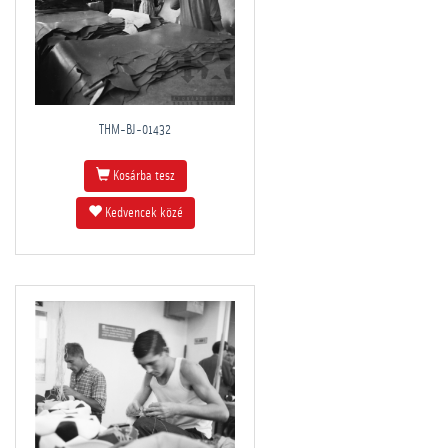
THM-BJ-01432
Kosárba tesz
Kedvencek közé