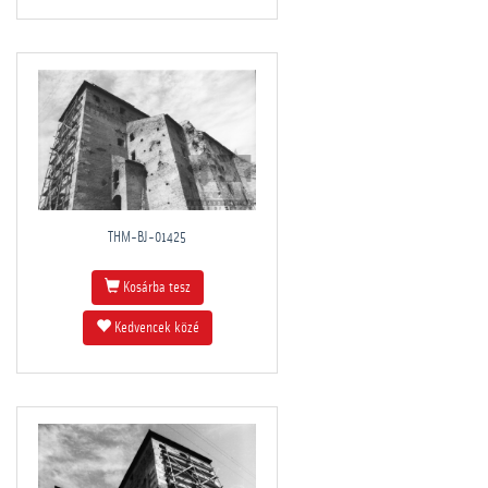
THM-BJ-01425
Kosárba tesz
Kedvencek közé