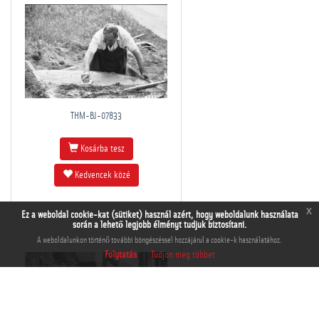
THM-BJ-07833
Kosárba tesz
Kedvencek közé
x
Ez a weboldal cookie-kat (sütiket) használ azért, hogy weboldalunk használata
során a lehető legjobb élményt tudjuk biztosítani.
A weboldalunkon történő további böngészéssel hozzájárul a cookie-k használatához.
Folytatás
Tudjon meg többet