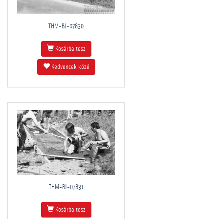
THM-BJ-07830
Kosárba tesz
Kedvencek közé
THM-BJ-07831
Kosárba tesz