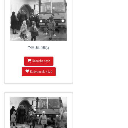
THM-BJ-06854
Kosárba tesz
Kedvencek közé