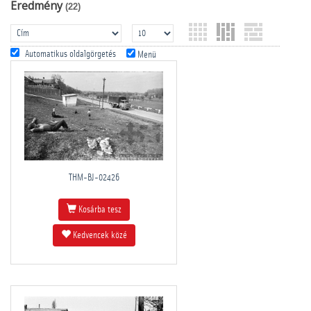
Eredmény
(22)
Automatikus oldalgörgetés
Menü
THM-BJ-02426
Kosárba tesz
Kedvencek közé