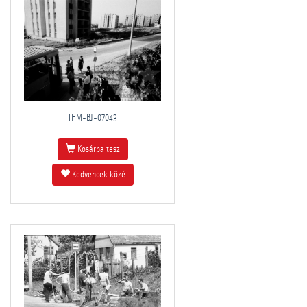
THM-BJ-07043
Kosárba tesz
Kedvencek közé