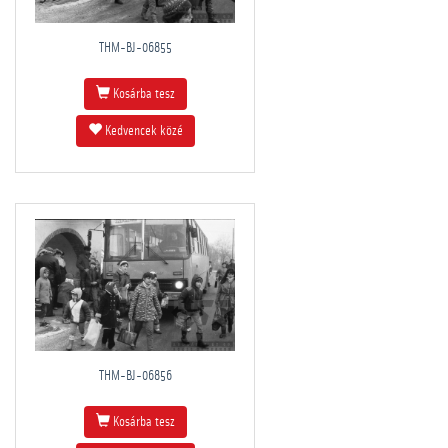
THM-BJ-06855
Kosárba tesz
Kedvencek közé
THM-BJ-06856
Kosárba tesz