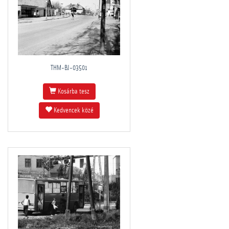
THM-BJ-03501
Kosárba tesz
Kedvencek közé