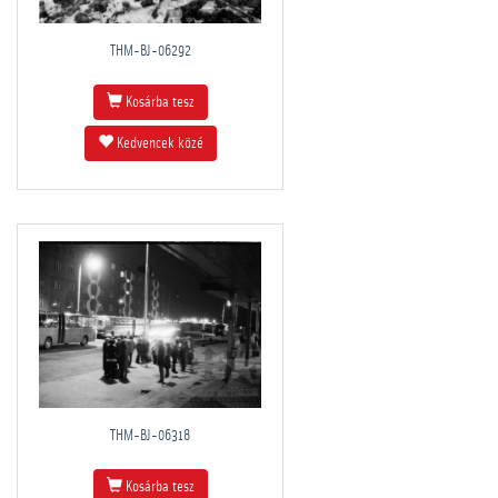
THM-BJ-06292
Kosárba tesz
Kedvencek közé
THM-BJ-06318
Kosárba tesz