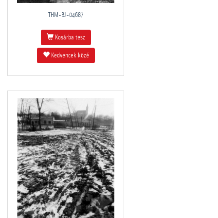
THM-BJ-04687
Kosárba tesz
Kedvencek közé