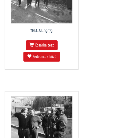
THM-BJ-03073
Kosárba tesz
Kedvencek közé