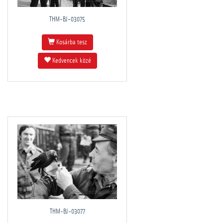
THM-BJ-03075
Kosárba tesz
Kedvencek közé
THM-BJ-03077