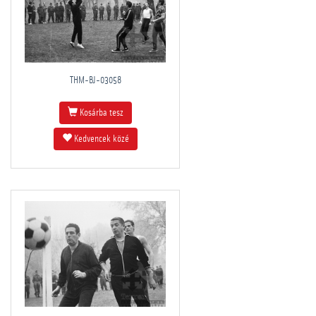
THM-BJ-03058
Kosárba tesz
Kedvencek közé