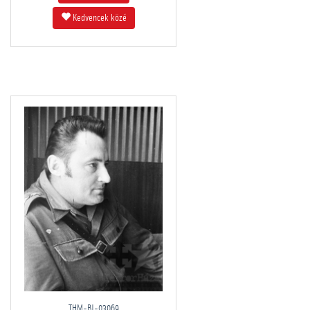
Kedvencek közé
THM-BJ-03069