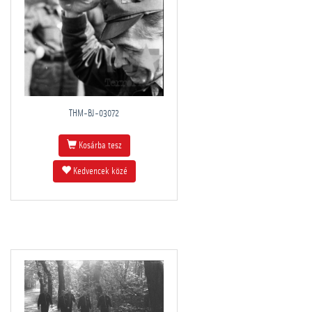
THM-BJ-03072
Kosárba tesz
Kedvencek közé