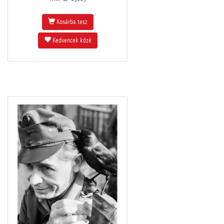
Kosárba tesz
Kedvencek közé