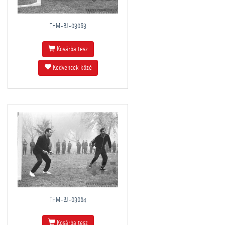
THM-BJ-03063
Kosárba tesz
Kedvencek közé
THM-BJ-03064
Kosárba tesz