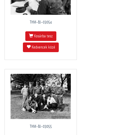
THM-BJ-03054
Kosárba tesz
Kedvencek közé
THM-BJ-03055