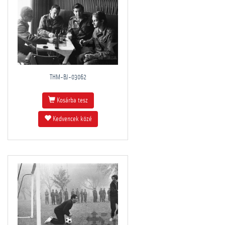
THM-BJ-03062
Kosárba tesz
Kedvencek közé