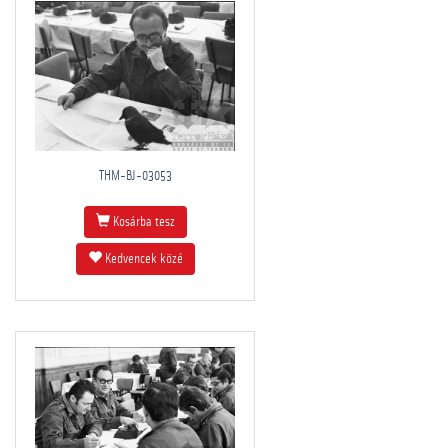
THM-BJ-03053
Kosárba tesz
Kedvencek közé