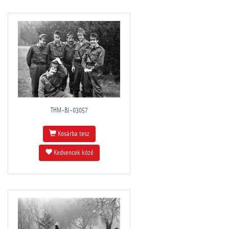
THM-BJ-03057
Kosárba tesz
Kedvencek közé