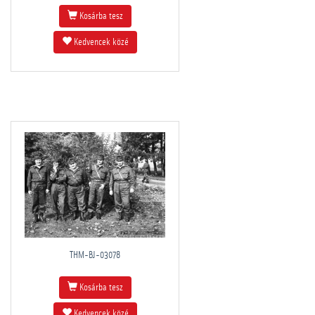
Kosárba tesz
Kedvencek közé
THM-BJ-03078
Kosárba tesz
Kedvencek közé