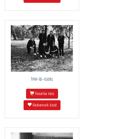
THM-BJ-03061
Kosárba tesz
Kedvencek közé