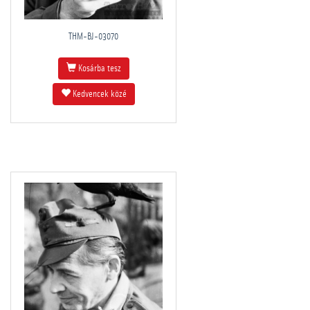
THM-BJ-03070
Kosárba tesz
Kedvencek közé