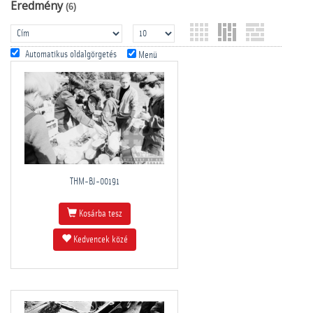
Eredmény
(6)
Automatikus oldalgörgetés
Menü
THM-BJ-00191
Kosárba tesz
Kedvencek közé