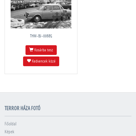
THM-BJ-00685
Kosárba tesz
Kedvencek közé
TERROR HÁZA FOTÓ
Főoldal
Képek