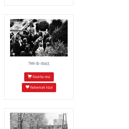
THM-BJ-00455
Kosárba tesz
Kedvencek közé